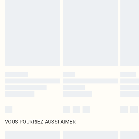
Les chaussures et/ou vêtements doivent être non portés, non lavés et porter
leurs étiquettes d'origine. Les chaussures doivent également être essayées en
intérieur. Les articles pour la maison, y compris le linge de lit, les matelas, les
surmatelas et les oreillers, doivent être inutilisés et dans leur emballage
d'origine non ouvert. Ceci n'affecte pas vos droits statutaires.
Cliquez
ici
pour consulter l'intégralité de notre politique de retour.
VOUS POURRIEZ AUSSI AIMER