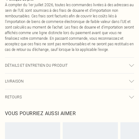
À compter du 1er juillet 2026, toutes les commandes livrées à des adresses au
sein de l’UE sont soumises à des frais de douane et d’importation non
remboursables. Ces frais sont facturés afin de couvrir les coûts liés à
l’importation de biens de commerce électronique de faible valeur dans l’UE et
sont calculés au moment de l’achat. Les frais de douane et d’importation seront
affichés comme une ligne distincte lors du paiement avant que vous ne
finalisiez votre commande. En passant commande, vous reconnaissez et
acceptez que ces frais ne sont pas remboursables et ne seront pas restitués en
cas de retour ou d’échange, sauf lorsque la loi applicable l’exige.
DÉTAILS ET ENTRETIEN DU PRODUIT
52% Viscose, 28% Polyester, 20% Nylon Veuillez noter : en raison du tissu
LIVRAISON
utilisé, la couleur peut déteindre.
Livraison standard France
€2.99
RETOURS
Jusqu'à 7 jours ouvrables
Un problème survient ? Vous disposez de 21 jours à compter de la réception
Livraison express France
€9.99
VOUS POURRIEZ AUSSI AIMER
pour nous retourner un article.
Jusqu'à 2-3 jours ouvrables
Veuillez noter que nous ne pouvons pas rembourser les masques tendance, les
Livraison en Point Relais
€2.99
cosmétiques, les bijoux pour piercings, les jouets pour adultes, les maillots de
Jusqu'à 7 jours ouvrables
bain ou la lingerie si l'opercule d'hygiène est endommagé ou endommagé.