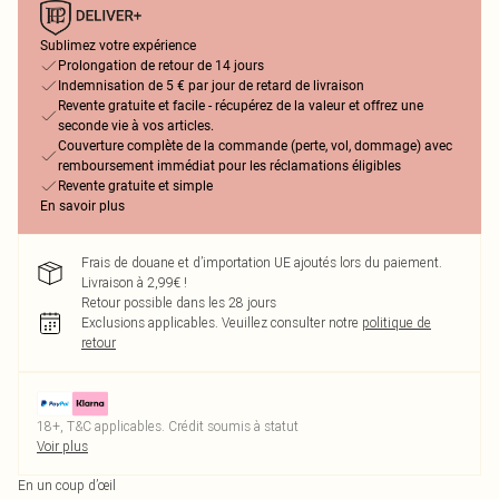
Sublimez votre expérience
Prolongation de retour de 14 jours
Indemnisation de 5 € par jour de retard de livraison
Revente gratuite et facile - récupérez de la valeur et offrez une
seconde vie à vos articles.
Couverture complète de la commande (perte, vol, dommage) avec
remboursement immédiat pour les réclamations éligibles
Revente gratuite et simple
En savoir plus
Frais de douane et d’importation UE ajoutés lors du paiement.
Livraison à 2,99€ !
Retour possible dans les 28 jours
Exclusions applicables.
Veuillez consulter notre
politique de
retour
18+, T&C applicables. Crédit soumis à statut
Voir plus
En un coup d’œil