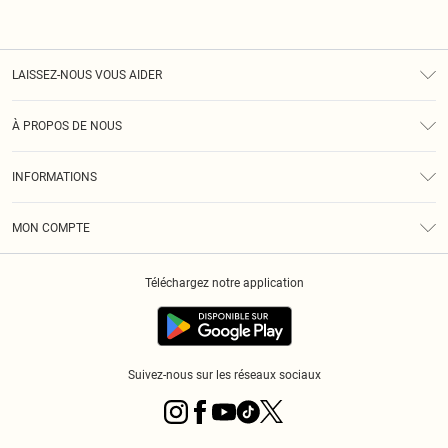
LAISSEZ-NOUS VOUS AIDER
Assistance
À PROPOS DE NOUS
Retours
À Notre Sujet
Guide Des Tailles
INFORMATIONS
PLT Réduction pour les étudiants
Livraison
Conditions Générales
Diversité
Royalty
MON COMPTE
Politique De Confidentialité
Klarna
Cookies
Informations Sur L’App PLT
Réduction étudiant - Student Beans
Téléchargez notre application
Historique
Suivez-nous sur les réseaux sociaux