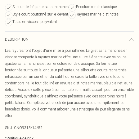
Silhouette élégante sans manches
Encolure ronde classique
Style court boutonné sur le devant
Rayures marine distinctes
Tissu en viscose polyvalent
DESCRIPTION
Les rayures font l'objet d'une mise à jour raffinée. Le gilet sans manches en
viscose compacte à rayures marine offre une allure élégante avec sa coupe
ajustée sans manches et son encolure ronde classique. Sa fermeture
boutonnée sur toute la longueur présente une silhouette courte recherchée,
rehaussée par un ourlet fendu subtil qui encadre la taille avec une touche
contemporaine, le tout décliné en rayures distinctes marine, bleu clair et jaune
délicat. Associez cette pièce à son pantalon en maille assorti pour un ensemble
coordonné, synthétiqueis affinez votre présence avec des escarpins noirs à
petits talons. Complétez votre look de jour assuré avec un empilement de
bracelets dorés. Voilà comment arborer une esthétique de jour élégante sans
effort.
SKU:
CNO9315/14/52
*
Politique de prix