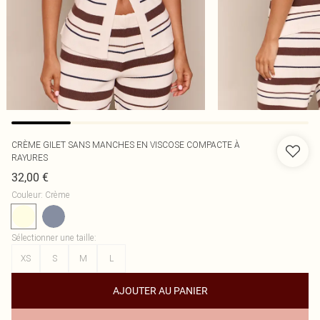
CRÈME GILET SANS MANCHES EN VISCOSE COMPACTE À
RAYURES
32,00 €
Couleur
:
Crème
Sélectionner une taille
:
XS
S
M
L
AJOUTER AU PANIER