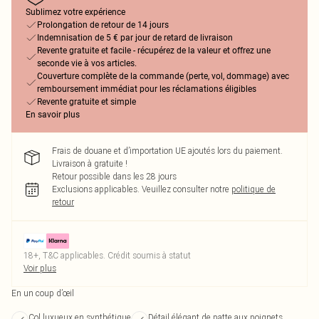
Sublimez votre expérience
Prolongation de retour de 14 jours
Indemnisation de 5 € par jour de retard de livraison
Revente gratuite et facile - récupérez de la valeur et offrez une
seconde vie à vos articles.
Couverture complète de la commande (perte, vol, dommage) avec
remboursement immédiat pour les réclamations éligibles
Revente gratuite et simple
En savoir plus
Frais de douane et d’importation UE ajoutés lors du paiement.
Livraison à gratuite !
Retour possible dans les 28 jours
Exclusions applicables.
Veuillez consulter notre
politique de
retour
18+, T&C applicables. Crédit soumis à statut
Voir plus
En un coup d’œil
Col luxueux en synthétique
Détail élégant de patte aux poignets