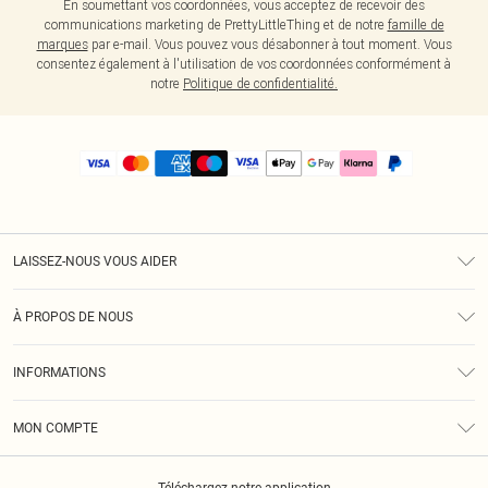
En soumettant vos coordonnées, vous acceptez de recevoir des
communications marketing de PrettyLittleThing et de notre
famille de
marques
par e-mail. Vous pouvez vous désabonner à tout moment. Vous
consentez également à l'utilisation de vos coordonnées conformément à
notre
Politique de confidentialité.
LAISSEZ-NOUS VOUS AIDER
Assistance
À PROPOS DE NOUS
Retours
À Notre Sujet
Guide Des Tailles
INFORMATIONS
PLT Réduction pour les étudiants
Livraison
Conditions Générales
Diversité
Royalty
MON COMPTE
Politique De Confidentialité
Klarna
Cookies
Informations Sur L’App PLT
Réduction étudiant - Student Beans