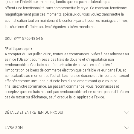
ajoute de l'intérêt aux manches, tandis que les poches latérales pratiques
offrent une fonctionnalité sans compromettre le style. Ce manteau fonctionne
magnifiquement pour ces moments spéciaux où vous voulez transmettre la
sophistication tout en maintenant le confort - parfait pour les mariages d'hiver,
les réunions d'affaires ou les élégantes soirées mondaines.
SKU:
BYY15765-186-16
*
Politique de prix
À compter du 1er juillet 2026, toutes les commandes livrées à des adresses au
sein de l’UE sont soumises à des frais de douane et d’importation non
remboursables. Ces frais sont facturés afin de couvrir les coûts liés à
l’importation de biens de commerce électronique de faible valeur dans l’UE et
sont calculés au moment de l’achat. Les frais de douane et d’importation seront
affichés comme une ligne distincte lors du paiement avant que vous ne
finalisiez votre commande. En passant commande, vous reconnaissez et
acceptez que ces frais ne sont pas remboursables et ne seront pas restitués en
cas de retour ou d’échange, sauf lorsque la loi applicable l’exige.
DÉTAILS ET ENTRETIEN DU PRODUIT
Principal : 80% Polyester 20% Laine. Doublure : 100% Polyester. - Lavable en
LIVRAISON
machine.- Le mannequin porte une taille 10, taille approximative 5'7- 5'9.