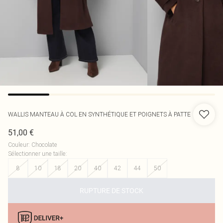
WALLIS
MANTEAU À COL EN SYNTHÉTIQUE ET POIGNETS À PATTE
51,00 €
Couleur
:
Chocolate
Sélectionner une taille
:
8
10
18
20
40
42
44
50
RUPTURE DE STOCK