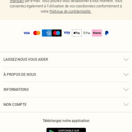
marques
par e-mail. Vous pouvez vous désabonner à tout moment. Vous
consentez également à l'utilisation de vos coordonnées conformément à
notre
Politique de confidentialité.
LAISSEZ-NOUS VOUS AIDER
Assistance
À PROPOS DE NOUS
Retours
À Notre Sujet
Guide Des Tailles
INFORMATIONS
PLT Réduction pour les étudiants
Livraison
Conditions Générales
Diversité
Royalty
MON COMPTE
Politique De Confidentialité
Klarna
Cookies
Informations Sur L’App PLT
Réduction étudiant - Student Beans
Téléchargez notre application
Historique