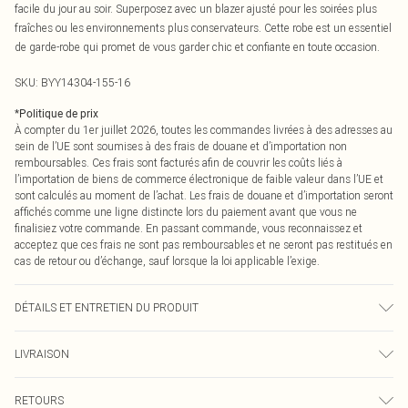
facile du jour au soir. Superposez avec un blazer ajusté pour les soirées plus
fraîches ou les environnements plus conservateurs. Cette robe est un essentiel
de garde-robe qui promet de vous garder chic et confiante en toute occasion.
SKU:
BYY14304-155-16
*
Politique de prix
À compter du 1er juillet 2026, toutes les commandes livrées à des adresses au
sein de l’UE sont soumises à des frais de douane et d’importation non
remboursables. Ces frais sont facturés afin de couvrir les coûts liés à
l’importation de biens de commerce électronique de faible valeur dans l’UE et
sont calculés au moment de l’achat. Les frais de douane et d’importation seront
affichés comme une ligne distincte lors du paiement avant que vous ne
finalisiez votre commande. En passant commande, vous reconnaissez et
acceptez que ces frais ne sont pas remboursables et ne seront pas restitués en
cas de retour ou d’échange, sauf lorsque la loi applicable l’exige.
DÉTAILS ET ENTRETIEN DU PRODUIT
Principal : 100% Polyester. Doublure : 100% Polyester. - Lavable en machine.
LIVRAISON
Longueur épaule-ourlet : 137cm. - Le mannequin porte une taille 10, taille
approximative 1m70-1m75.
Livraison standard France
€2.99
RETOURS