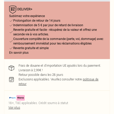
Sublimez votre expérience
Prolongation de retour de 14 jours
Indemnisation de 5 € par jour de retard de livraison
Revente gratuite et facile - récupérez de la valeur et offrez une
seconde vie à vos articles.
Couverture complète de la commande (perte, vol, dommage) avec
remboursement immédiat pour les réclamations éligibles
Revente gratuite et simple
En savoir plus
Frais de douane et d’importation UE ajoutés lors du paiement.
Livraison à 2,99€ !
Retour possible dans les 28 jours
Exclusions applicables.
Veuillez consulter notre
politique de
retour
18+, T&C applicables. Crédit soumis à statut
Voir plus