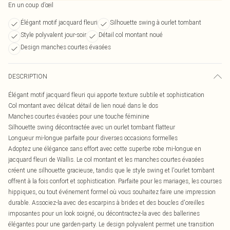
En un coup d’œil
Élégant motif jacquard fleuri
Silhouette swing à ourlet tombant
Style polyvalent jour-soir
Détail col montant noué
Design manches courtes évasées
DESCRIPTION
Élégant motif jacquard fleuri qui apporte texture subtile et sophistication
Col montant avec délicat détail de lien noué dans le dos
Manches courtes évasées pour une touche féminine
Silhouette swing décontractée avec un ourlet tombant flatteur
Longueur mi-longue parfaite pour diverses occasions formelles
Adoptez une élégance sans effort avec cette superbe robe mi-longue en
jacquard fleuri de Wallis. Le col montant et les manches courtes évasées
créent une silhouette gracieuse, tandis que le style swing et l'ourlet tombant
offrent à la fois confort et sophistication. Parfaite pour les mariages, les courses
hippiques, ou tout événement formel où vous souhaitez faire une impression
durable. Associez-la avec des escarpins à brides et des boucles d'oreilles
imposantes pour un look soigné, ou décontractez-la avec des ballerines
élégantes pour une garden-party. Le design polyvalent permet une transition