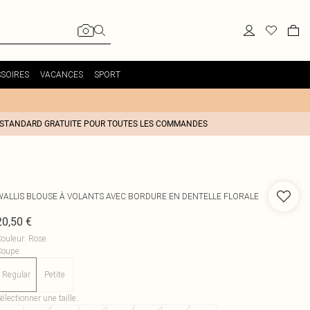
SOIRES
VACANCES
SPORT
 STANDARD GRATUITE POUR TOUTES LES COMMANDES
WALLIS
BLOUSE À VOLANTS AVEC BORDURE EN DENTELLE FLORALE
20,50 €
ouleur
:
Rose
Coupe
:
Regular
Petite
électionner une taille
: