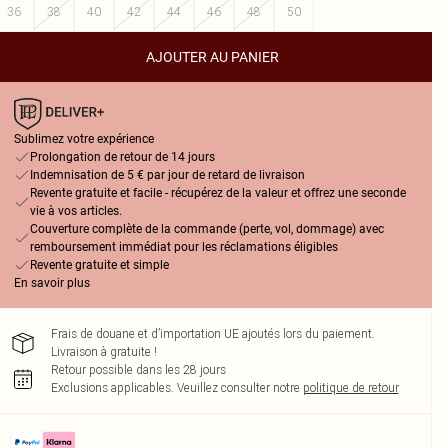
36
38
40
42
44
46
48
50
AJOUTER AU PANIER
Sublimez votre expérience
Prolongation de retour de 14 jours
Indemnisation de 5 € par jour de retard de livraison
Revente gratuite et facile - récupérez de la valeur et offrez une seconde
vie à vos articles.
Couverture complète de la commande (perte, vol, dommage) avec
remboursement immédiat pour les réclamations éligibles
Revente gratuite et simple
En savoir plus
Frais de douane et d’importation UE ajoutés lors du paiement.
Livraison à gratuite !
Retour possible dans les 28 jours
Exclusions applicables.
Veuillez consulter notre
politique de retour