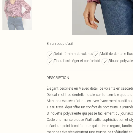
En un coup d’œil
Détail féminin de volants
Motif de dentelle flo
Tissu tissé léger et confortable
Blouse polyvale
DESCRIPTION
Élégant décolleté en V avec détail de volants en casca
Délicat motif de dentelle florale sur l'ensemble ajoute u
Manches évasées flatteuses avec évasement subtil p
Tissu tissé léger offre un confort de port toute la journé
Silhouette polyvalente qui passe facilement du jour aux
Cette charmante blouse Wallis allie sophistication et st
créant un point focal flatteur qui attire le regard, tand
manches évasées ajoutent une touche de théâtralité et d