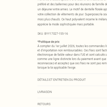
préféré et des ballerines pour des réunions de famille 
un déjeuner entre amies. Le motif de dentelle florale aj
votre collection de vêtements de jour. Superposez-la s
mois plus chauds. Ce haut polyvalent incarne le mélang
apprécie la mode sophistiquée mais portable.
SKU:
BYY17027-155-16
*
Politique de prix
À compter du 1er juillet 2026, toutes les commandes li
et d’importation non remboursables. Ces frais sont fact
électronique de faible valeur dans l’UE et sont calculés
comme une ligne distincte lors du paiement avant que
reconnaissez et acceptez que ces frais ne sont pas rem
lorsque la loi applicable l’exige.
DÉTAILS ET ENTRETIEN DU PRODUIT
Main: 100% Polyester. Machine Washable.
LIVRAISON
Livraison standard France
RETOURS
Jusqu'à 7 jours ouvrables