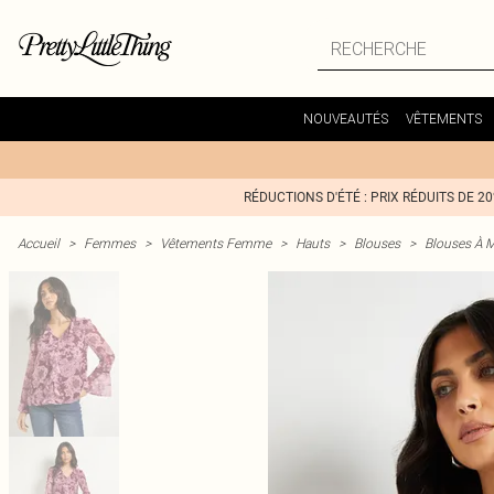
NOUVEAUTÉS
VÊTEMENTS
RÉDUCTIONS D'ÉTÉ : PRIX RÉDUITS DE 2
Accueil
>
Femmes
>
Vêtements Femme
>
Hauts
>
Blouses
>
Blouses À 