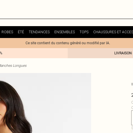
ROBES
ÉTÉ
TENDANCES
ENSEMBLES
TOPS
CHAUSSURES ET ACCES
Ce site contient du contenu généré ou modifié par IA.
0%
LIVRAISON
Manches Longues
C
S