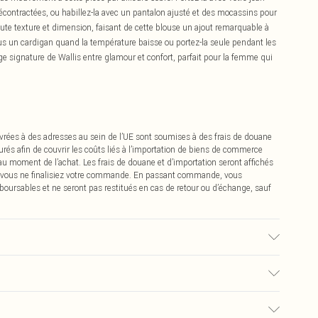
décontractées, ou habillez-la avec un pantalon ajusté et des mocassins pour
oute texture et dimension, faisant de cette blouse un ajout remarquable à
ous un cardigan quand la température baisse ou portez-la seule pendant les
e signature de Wallis entre glamour et confort, parfait pour la femme qui
vrées à des adresses au sein de l’UE sont soumises à des frais de douane
urés afin de couvrir les coûts liés à l’importation de biens de commerce
 au moment de l’achat. Les frais de douane et d’importation seront affichés
 vous ne finalisiez votre commande. En passant commande, vous
boursables et ne seront pas restitués en cas de retour ou d’échange, sauf
0