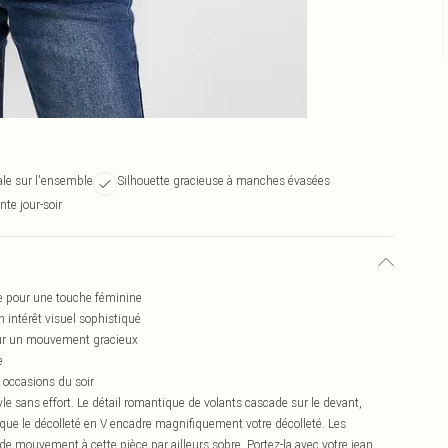
rale sur l'ensemble
Silhouette gracieuse à manches évasées
nte jour-soir
de pour une touche féminine
n intérêt visuel sophistiqué
our un mouvement gracieux
e
 occasions du soir
yle sans effort. Le détail romantique de volants cascade sur le devant,
is que le décolleté en V encadre magnifiquement votre décolleté. Les
e mouvement à cette pièce par ailleurs sobre. Portez-la avec votre jean