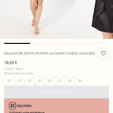
WALLIS
ROBE DROITE EN SATIN JACQUARD À NŒUD LAVALLIÈRE
18,00 €
Couleur
:
Black
Sélectionner une taille
:
12
14
16
18
20
22
36
38
RUPTURE DE STOCK
Sublimez votre expérience