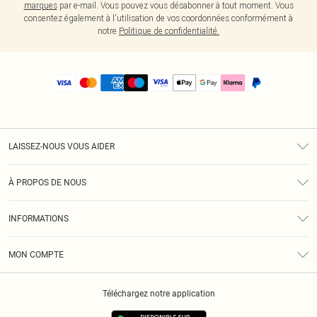
marques
par e-mail. Vous pouvez vous désabonner à tout moment. Vous
consentez également à l'utilisation de vos coordonnées conformément à
notre
Politique de confidentialité.
LAISSEZ-NOUS VOUS AIDER
Assistance
À PROPOS DE NOUS
Retours
À Notre Sujet
Guide Des Tailles
INFORMATIONS
PLT Réduction pour les étudiants
Livraison
Conditions Générales
Diversité
Royalty
MON COMPTE
Politique De Confidentialité
Klarna
Cookies
Informations Sur L’App PLT
Réduction étudiant - Student Beans
Téléchargez notre application
Historique