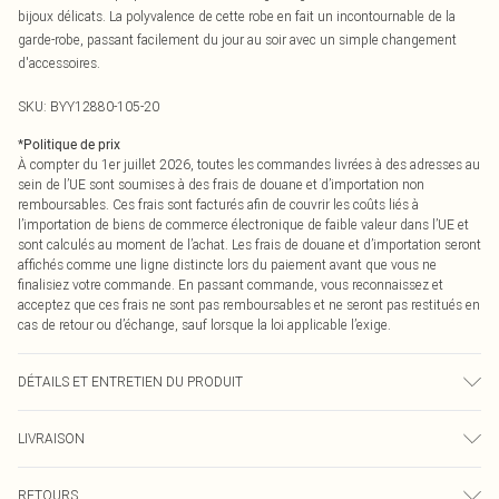
bijoux délicats. La polyvalence de cette robe en fait un incontournable de la
garde-robe, passant facilement du jour au soir avec un simple changement
d'accessoires.
SKU:
BYY12880-105-20
*
Politique de prix
À compter du 1er juillet 2026, toutes les commandes livrées à des adresses au
sein de l’UE sont soumises à des frais de douane et d’importation non
remboursables. Ces frais sont facturés afin de couvrir les coûts liés à
l’importation de biens de commerce électronique de faible valeur dans l’UE et
sont calculés au moment de l’achat. Les frais de douane et d’importation seront
affichés comme une ligne distincte lors du paiement avant que vous ne
finalisiez votre commande. En passant commande, vous reconnaissez et
acceptez que ces frais ne sont pas remboursables et ne seront pas restitués en
cas de retour ou d’échange, sauf lorsque la loi applicable l’exige.
DÉTAILS ET ENTRETIEN DU PRODUIT
97% Polyester, 3% Élasthanne / Spandex. Lavable en machine. Le mannequin
LIVRAISON
porte une taille UK 10.
Livraison standard France
0
RETOURS