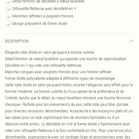
Détail féminin de décolleté à nœud lavallière
Silhouette flatteuse avec décolleté en V
Manches raffinées à poignets froncés
Design polyvalent de forme droite
DESCRIPTION
Élégante robe droite en satin jacquard à texture subtile
Détail féminin de nœud lavallière qui apporte une touche de sophistication
Décolleté en V qui crée une silhouette flatteuse
Manches longues avec poignets froncés pour une finition raffinée
Forme droite polyvalente adaptée à différents types de morphologie
Cette robe droite en satin jacquard Wallis incarne l'élégance sans effort pour la
femme moderne. La texture subtile du tissu ajoute de la profondeur et de
l'intérêt, tandis que le détail du nœud lavallière introduit une touche féminine
classique. Parfaite pour les événements de jour, cette robe peut être stylisée
pour diverses occasions décontractées. Associez-la à des escarpins plats et un
sac cabas pour un look sophistiqué lors de réunions familiales ou d'un
déjeuner entre amies. Le décolleté en V et la forme droite s'harmonisent pour
créer une silhouette flatteuse à la fois confortable et chic. Pour une tenue plus
décontractée, superposez-la avec un cardigan léger et accessoirisez avec des