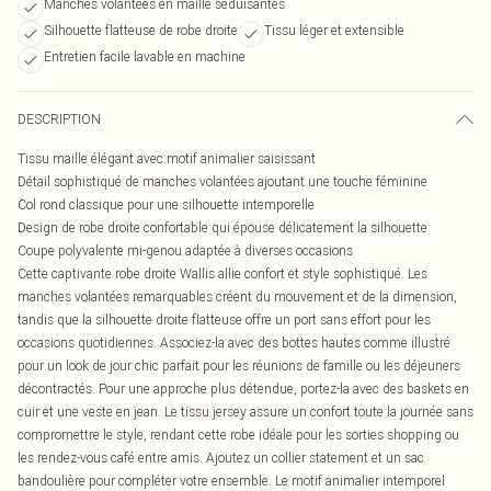
Manches volantées en maille séduisantes
Silhouette flatteuse de robe droite
Tissu léger et extensible
Entretien facile lavable en machine
DESCRIPTION
Tissu maille élégant avec motif animalier saisissant
Détail sophistiqué de manches volantées ajoutant une touche féminine
Col rond classique pour une silhouette intemporelle
Design de robe droite confortable qui épouse délicatement la silhouette
Coupe polyvalente mi-genou adaptée à diverses occasions
Cette captivante robe droite Wallis allie confort et style sophistiqué. Les
manches volantées remarquables créent du mouvement et de la dimension,
tandis que la silhouette droite flatteuse offre un port sans effort pour les
occasions quotidiennes. Associez-la avec des bottes hautes comme illustré
pour un look de jour chic parfait pour les réunions de famille ou les déjeuners
décontractés. Pour une approche plus détendue, portez-la avec des baskets en
cuir et une veste en jean. Le tissu jersey assure un confort toute la journée sans
compromettre le style, rendant cette robe idéale pour les sorties shopping ou
les rendez-vous café entre amis. Ajoutez un collier statement et un sac
bandoulière pour compléter votre ensemble. Le motif animalier intemporel