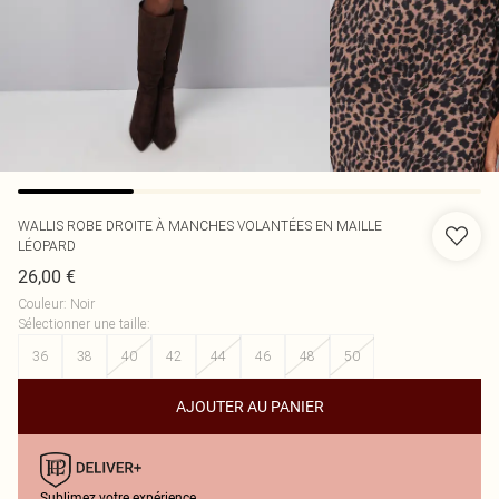
WALLIS
ROBE DROITE À MANCHES VOLANTÉES EN MAILLE
LÉOPARD
26,00 €
Couleur
:
Noir
Sélectionner une taille
:
36
38
40
42
44
46
48
50
AJOUTER AU PANIER
Sublimez votre expérience