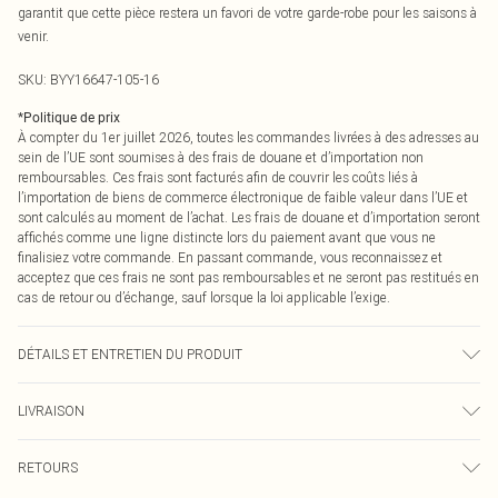
garantit que cette pièce restera un favori de votre garde-robe pour les saisons à
venir.
SKU:
BYY16647-105-16
*
Politique de prix
À compter du 1er juillet 2026, toutes les commandes livrées à des adresses au
sein de l’UE sont soumises à des frais de douane et d’importation non
remboursables. Ces frais sont facturés afin de couvrir les coûts liés à
l’importation de biens de commerce électronique de faible valeur dans l’UE et
sont calculés au moment de l’achat. Les frais de douane et d’importation seront
affichés comme une ligne distincte lors du paiement avant que vous ne
finalisiez votre commande. En passant commande, vous reconnaissez et
acceptez que ces frais ne sont pas remboursables et ne seront pas restitués en
cas de retour ou d’échange, sauf lorsque la loi applicable l’exige.
DÉTAILS ET ENTRETIEN DU PRODUIT
Principal : 95% Polyester 5% Élasthanne. Doublure : 100% Polyester. - Lavable
LIVRAISON
en machine.- Le mannequin porte une taille 10, taille approximative 1m70 -
1m75.
Livraison standard France
0
RETOURS
Jusqu'à 7 jours ouvrables