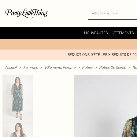
NOUVEAUTÉS
VÊTEMENTS
RÉDUCTIONS D'ÉTÉ : PRIX RÉDUITS DE 2
Accueil
>
Femmes
>
Vêtements Femme
>
Robes
>
Robes De Soirée
>
Ro