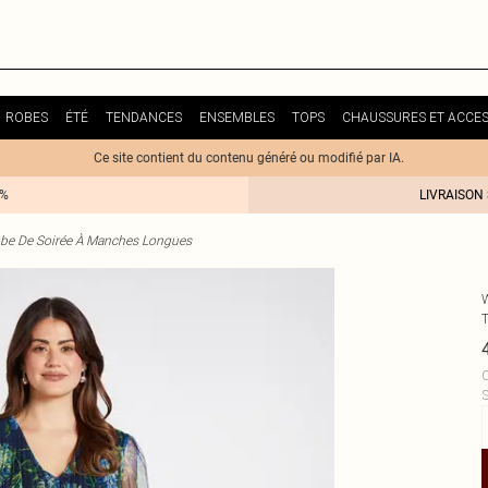
ROBES
ÉTÉ
TENDANCES
ENSEMBLES
TOPS
CHAUSSURES ET ACCES
Ce site contient du contenu généré ou modifié par IA.
0%
LIVRAISON
be De Soirée À Manches Longues
T
C
S