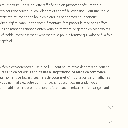
 taille assure une silhouette raffinée et bien proportionnée. Portez-la
s pour conserver un look élégant et adapté à l'occasion. Pour une tenue
hette structurée et des boucles d'oreilles pendantes pour parfaire
 étole légère dans un ton complémentaire fera passer la robe sans effort
eur. Les manches transparentes vous permettent de garder les accessoires
véritable investissement vestimentaire pour la femme qui valorise à la fois
 spécial.
vrées à des adresses au sein de l’UE sont soumises à des frais de douane
urés afin de couvrir les coûts liés à l’importation de biens de commerce
 au moment de l’achat. Les frais de douane et d’importation seront affichés
 vous ne finalisiez votre commande. En passant commande, vous
boursables et ne seront pas restitués en cas de retour ou d’échange, sauf
ester Lavage en machine à 30°C cycle synthétique, ne pas blanchir, ne pas
nettoyer à sec, sauf si sale laver à 30°, tenir éloigné du feu Le