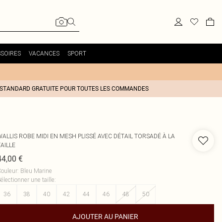
SOIRES
VACANCES
SPORT
 STANDARD GRATUITE POUR TOUTES LES COMMANDES
WALLIS
ROBE MIDI EN MESH PLISSÉ AVEC DÉTAIL TORSADÉ À LA
AILLE
44,00 €
ouleur
:
Bleu Marine
électionner une taille
:
36
38
40
42
44
46
48
50
AJOUTER AU PANIER