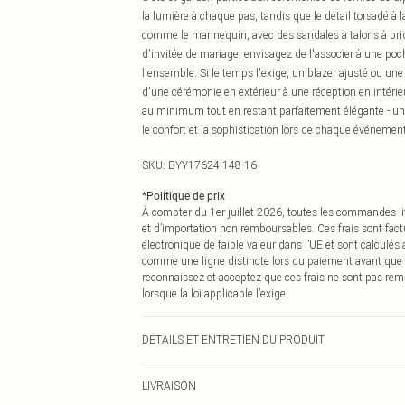
la lumière à chaque pas, tandis que le détail torsadé à la
comme le mannequin, avec des sandales à talons à bride
d'invitée de mariage, envisagez de l'associer à une poc
l'ensemble. Si le temps l'exige, un blazer ajusté ou une
d'une cérémonie en extérieur à une réception en intéri
au minimum tout en restant parfaitement élégante - un 
le confort et la sophistication lors de chaque événement
SKU:
BYY17624-148-16
*
Politique de prix
À compter du 1er juillet 2026, toutes les commandes li
et d’importation non remboursables. Ces frais sont fact
électronique de faible valeur dans l’UE et sont calculés
comme une ligne distincte lors du paiement avant que
reconnaissez et acceptez que ces frais ne sont pas rem
lorsque la loi applicable l’exige.
DÉTAILS ET ENTRETIEN DU PRODUIT
Tissu principal : 100% Polyester, Doublure : 100% Poly
LIVRAISON
sécher en tambour, repasser à basse température, ne pas 