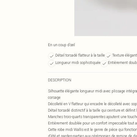
En un coup d’œil
Détail torsadé flatteur à la taille
Texture élégan
Longueur midi sophistiquée
Entièrement doubl
DESCRIPTION
Silhouette élégante longueur midi avec plissage intégra
corsage
Décolleté en V flatteur qui encadre le décolleté avec sop
Détail torsadé distinctif à la taille qui ceinture et défin
Manches trois-quarts transparentes ajoutent une touche
Entièrement doublée pour un confort impeccable tout au
Cette robe midi Wallis est le genre de pièce qui foncti
d'été et garden-parties aux cérémonies de remise de di