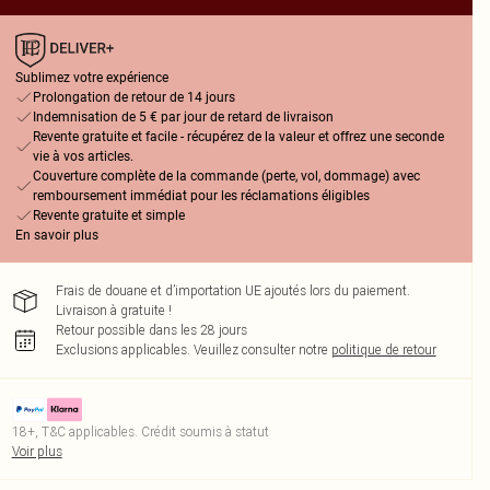
Sublimez votre expérience
Prolongation de retour de 14 jours
Indemnisation de 5 € par jour de retard de livraison
Revente gratuite et facile - récupérez de la valeur et offrez une seconde
vie à vos articles.
Couverture complète de la commande (perte, vol, dommage) avec
remboursement immédiat pour les réclamations éligibles
Revente gratuite et simple
En savoir plus
Frais de douane et d’importation UE ajoutés lors du paiement.
Livraison à gratuite !
Retour possible dans les 28 jours
Exclusions applicables.
Veuillez consulter notre
politique de retour
18+, T&C applicables. Crédit soumis à statut
Voir plus