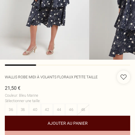
WALLIS
ROBE MIDI À VOLANTS FLORAUX PETITE TAILLE
21,50 €
Couleur
:
Bleu Marine
Sélectionner une taille
:
36
38
40
42
44
46
48
AJOUTER AU PANIER