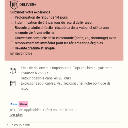
Sublimez votre expérience
Prolongation de retour de 14 jours
Indemnisation de 5 € par jour de retard de livraison
Revente gratuite et facile - récupérez de la valeur et offrez une
seconde vie à vos articles.
Couverture complète de la commande (perte, vol, dommage) avec
remboursement immédiat pour les réclamations éligibles
Revente gratuite et simple
En savoir plus
Frais de douane et d’importation UE ajoutés lors du paiement.
Livraison à 2,99€ !
Retour possible dans les 28 jours
Exclusions applicables.
Veuillez consulter notre
politique de
retour
18+, T&C applicables. Crédit soumis à statut
Voir plus
En un coup d’œil