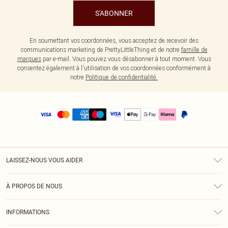
S'ABONNER
En soumettant vos coordonnées, vous acceptez de recevoir des
communications marketing de PrettyLittleThing et de notre
famille de
marques
par e-mail. Vous pouvez vous désabonner à tout moment. Vous
consentez également à l'utilisation de vos coordonnées conformément à
notre
Politique de confidentialité.
LAISSEZ-NOUS VOUS AIDER
Assistance
À PROPOS DE NOUS
Retours
À Notre Sujet
Guide Des Tailles
INFORMATIONS
PLT Réduction pour les étudiants
Livraison