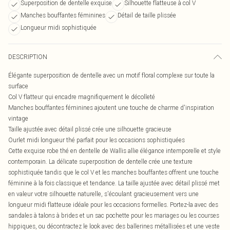
Superposition de dentelle exquise
Silhouette flatteuse à col V
Manches bouffantes féminines
Détail de taille plissée
Longueur midi sophistiquée
DESCRIPTION
Élégante superposition de dentelle avec un motif floral complexe sur toute la
surface
Col V flatteur qui encadre magnifiquement le décolleté
Manches bouffantes féminines ajoutent une touche de charme d'inspiration
vintage
Taille ajustée avec détail plissé crée une silhouette gracieuse
Ourlet midi longueur thé parfait pour les occasions sophistiquées
Cette exquise robe thé en dentelle de Wallis allie élégance intemporelle et style
contemporain. La délicate superposition de dentelle crée une texture
sophistiquée tandis que le col V et les manches bouffantes offrent une touche
féminine à la fois classique et tendance. La taille ajustée avec détail plissé met
en valeur votre silhouette naturelle, s'écoulant gracieusement vers une
longueur midi flatteuse idéale pour les occasions formelles. Portez-la avec des
sandales à talons à brides et un sac pochette pour les mariages ou les courses
hippiques, ou décontractez le look avec des ballerines métallisées et une veste