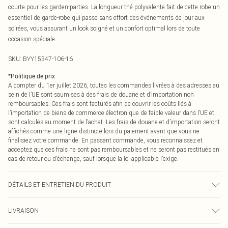
courte pour les garden-parties. La longueur thé polyvalente fait de cette robe un
essentiel de garde-robe qui passe sans effort des événements de jour aux
soirées, vous assurant un look soigné et un confort optimal lors de toute
occasion spéciale.
SKU:
BYY15347-106-16
*
Politique de prix
À compter du 1er juillet 2026, toutes les commandes livrées à des adresses au
sein de l’UE sont soumises à des frais de douane et d’importation non
remboursables. Ces frais sont facturés afin de couvrir les coûts liés à
l’importation de biens de commerce électronique de faible valeur dans l’UE et
sont calculés au moment de l’achat. Les frais de douane et d’importation seront
affichés comme une ligne distincte lors du paiement avant que vous ne
finalisiez votre commande. En passant commande, vous reconnaissez et
acceptez que ces frais ne sont pas remboursables et ne seront pas restitués en
cas de retour ou d’échange, sauf lorsque la loi applicable l’exige.
DÉTAILS ET ENTRETIEN DU PRODUIT
Principal : 65% coton. 35% polyamide. Doublure : 100% polyester - lavable en
LIVRAISON
machine - Le mannequin porte une taille 10, taille approximative 1m63-1m68.