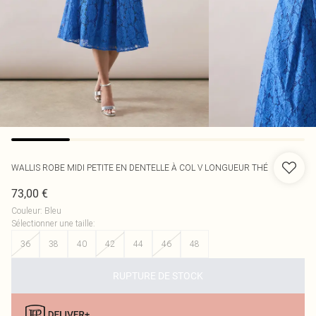
WALLIS
ROBE MIDI PETITE EN DENTELLE À COL V LONGUEUR THÉ
73,00 €
Couleur
:
Bleu
Sélectionner une taille
:
36
38
40
42
44
46
48
RUPTURE DE STOCK