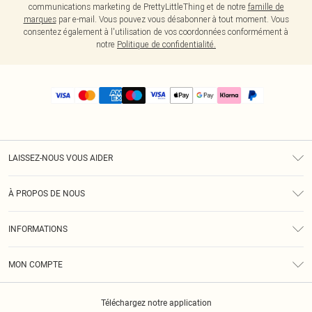
communications marketing de PrettyLittleThing et de notre
famille de
marques
par e-mail. Vous pouvez vous désabonner à tout moment. Vous
consentez également à l'utilisation de vos coordonnées conformément à
notre
Politique de confidentialité.
LAISSEZ-NOUS VOUS AIDER
Assistance
À PROPOS DE NOUS
Retours
À Notre Sujet
Guide Des Tailles
INFORMATIONS
PLT Réduction pour les étudiants
Livraison
Conditions Générales
Diversité
Royalty
MON COMPTE
Politique De Confidentialité
Klarna
Cookies
Informations Sur L’App PLT
Réduction étudiant - Student Beans
Téléchargez notre application
Historique