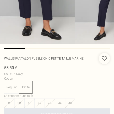
WALLIS
PANTALON FUSELÉ CHIC PETITE TAILLE MARINE
58,50 €
Couleur
:
Navy
Coupe
:
Regular
Petite
Sélectionner une taille
:
8
38
40
42
44
46
48