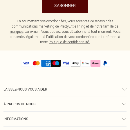
S'ABONNER
En soumettant vos coordonnées, vous acceptez de recevoir des
communications marketing de PrettyLittleThing et de notre
famille de
marques
par e-mail. Vous pouvez vous désabonner à tout moment. Vous
consentez également à l'utilisation de vos coordonnées conformément à
notre
Politique de confidentialité.
LAISSEZ-NOUS VOUS AIDER
Assistance
À PROPOS DE NOUS
Retours
À Notre Sujet
Guide Des Tailles
INFORMATIONS
PLT Réduction pour les étudiants
Livraison
Conditions Générales