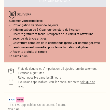
RUPTURE DE STOCK
Sublimez votre expérience
Prolongation de retour de 14 jours
Indemnisation de 5 € par jour de retard de livraison
Revente gratuite et facile - récupérez de la valeur et offrez une
seconde vie à vos articles.
Couverture complète de la commande (perte, vol, dommage) avec
remboursement immédiat pour les réclamations éligibles
Revente gratuite et simple
En savoir plus
Frais de douane et d’importation UE ajoutés lors du paiement.
Livraison à gratuite !
Retour possible dans les 28 jours
Exclusions applicables.
Veuillez consulter notre
politique de
retour
18+, T&C applicables. Crédit soumis à statut
Voir plus