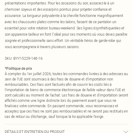
présentations importantes. Pour les occasions du soir, associez-le à un
chemisier soyeux et des escarpins pointus pour projeter confiance et
assurance. La longueur polyvalente à la cheville fonctionne magnifiquement
avec les chaussures plates comme les talons, faisant de ce pantalon un
essentiel pour votre rotation bureau-weekend. Ses lignes ésynthétiquerées et
son apparence tailleur en font l'idéal pour ces moments où vous devez paraître
soignée et professionnelle sans effort. Un véritable héros de garde-robe qui
vous accompagnera à travers plusieurs saisons.
SKU:
BYY15229-148-16
*
Politique de prix
À compter du 1er juillet 2026, toutes les commandes livrées à des adresses au
sein de l’UE sont soumises à des frais de douane et d’importation non
remboursables. Ces frais sont facturés afin de couvrir les coûts liés à
l’importation de biens de commerce électronique de faible valeur dans l’UE et
sont calculés au moment de l’achat. Les frais de douane et d’importation seront
affichés comme une ligne distincte lors du paiement avant que vous ne
finalisiez votre commande. En passant commande, vous reconnaissez et
acceptez que ces frais ne sont pas remboursables et ne seront pas restitués en
cas de retour ou d’échange, sauf lorsque la loi applicable l’exige.
DÉTAILS ET ENTRETIEN DU PRODUIT