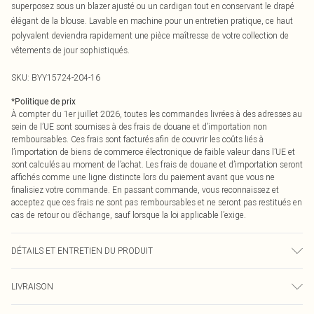
superposez sous un blazer ajusté ou un cardigan tout en conservant le drapé
élégant de la blouse. Lavable en machine pour un entretien pratique, ce haut
polyvalent deviendra rapidement une pièce maîtresse de votre collection de
vêtements de jour sophistiqués.
SKU:
BYY15724-204-16
*
Politique de prix
À compter du 1er juillet 2026, toutes les commandes livrées à des adresses au
sein de l’UE sont soumises à des frais de douane et d’importation non
remboursables. Ces frais sont facturés afin de couvrir les coûts liés à
l’importation de biens de commerce électronique de faible valeur dans l’UE et
sont calculés au moment de l’achat. Les frais de douane et d’importation seront
affichés comme une ligne distincte lors du paiement avant que vous ne
finalisiez votre commande. En passant commande, vous reconnaissez et
acceptez que ces frais ne sont pas remboursables et ne seront pas restitués en
cas de retour ou d’échange, sauf lorsque la loi applicable l’exige.
DÉTAILS ET ENTRETIEN DU PRODUIT
Principal : 100% Polyester. Doublure : 100% Polyester - Lavable en machine.- Le
LIVRAISON
mannequin porte une taille 10, taille approximative 1m70 - 1m75.