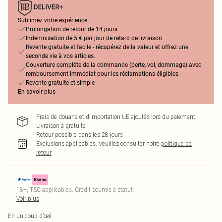
Sublimez votre expérience
Prolongation de retour de 14 jours
Indemnisation de 5 € par jour de retard de livraison
Revente gratuite et facile - récupérez de la valeur et offrez une
seconde vie à vos articles.
Couverture complète de la commande (perte, vol, dommage) avec
remboursement immédiat pour les réclamations éligibles
Revente gratuite et simple
En savoir plus
Frais de douane et d’importation UE ajoutés lors du paiement.
Livraison à gratuite !
Retour possible dans les 28 jours
Exclusions applicables.
Veuillez consulter notre
politique de
retour
18+, T&C applicables. Crédit soumis à statut
Voir plus
En un coup d’œil