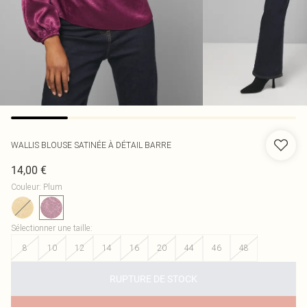
WALLIS
BLOUSE SATINÉE À DÉTAIL BARRE
14,00 €
Couleur
:
Plum
Sélectionner une taille
:
8
10
12
14
16
20
44
46
48
RUPTURE DE STOCK