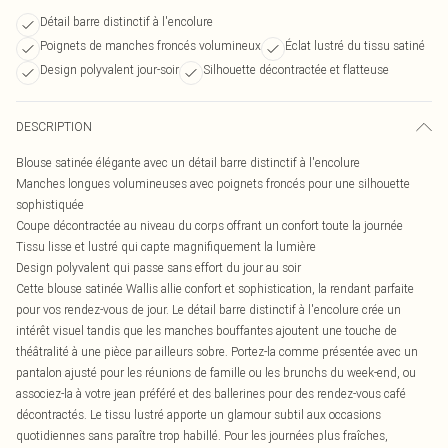
Détail barre distinctif à l'encolure
Poignets de manches froncés volumineux
Éclat lustré du tissu satiné
Design polyvalent jour-soir
Silhouette décontractée et flatteuse
DESCRIPTION
Blouse satinée élégante avec un détail barre distinctif à l'encolure
Manches longues volumineuses avec poignets froncés pour une silhouette
sophistiquée
Coupe décontractée au niveau du corps offrant un confort toute la journée
Tissu lisse et lustré qui capte magnifiquement la lumière
Design polyvalent qui passe sans effort du jour au soir
Cette blouse satinée Wallis allie confort et sophistication, la rendant parfaite
pour vos rendez-vous de jour. Le détail barre distinctif à l'encolure crée un
intérêt visuel tandis que les manches bouffantes ajoutent une touche de
théâtralité à une pièce par ailleurs sobre. Portez-la comme présentée avec un
pantalon ajusté pour les réunions de famille ou les brunchs du week-end, ou
associez-la à votre jean préféré et des ballerines pour des rendez-vous café
décontractés. Le tissu lustré apporte un glamour subtil aux occasions
quotidiennes sans paraître trop habillé. Pour les journées plus fraîches,