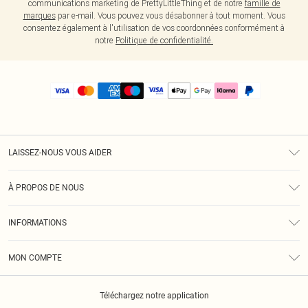
communications marketing de PrettyLittleThing et de notre
famille de
marques
par e-mail. Vous pouvez vous désabonner à tout moment. Vous
consentez également à l'utilisation de vos coordonnées conformément à
notre
Politique de confidentialité.
LAISSEZ-NOUS VOUS AIDER
Assistance
À PROPOS DE NOUS
Retours
À Notre Sujet
Guide Des Tailles
INFORMATIONS
PLT Réduction pour les étudiants
Livraison
Conditions Générales
Diversité
Royalty
MON COMPTE
Politique De Confidentialité
Klarna
Cookies
Informations Sur L’App PLT
Réduction étudiant - Student Beans
Téléchargez notre application
Historique