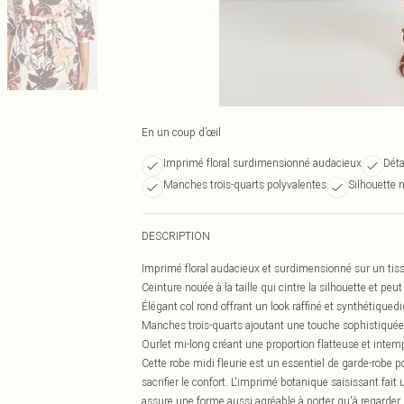
En un coup d’œil
Imprimé floral surdimensionné audacieux
Déta
Manches trois-quarts polyvalentes
Silhouette 
DESCRIPTION
Imprimé floral audacieux et surdimensionné sur un tissu
Ceinture nouée à la taille qui cintre la silhouette et p
Élégant col rond offrant un look raffiné et synthétique
Manches trois-quarts ajoutant une touche sophistiquée 
Ourlet mi-long créant une proportion flatteuse et inte
Cette robe midi fleurie est un essentiel de garde-robe p
sacrifier le confort. L'imprimé botanique saisissant fait
assure une forme aussi agréable à porter qu'à regarder.