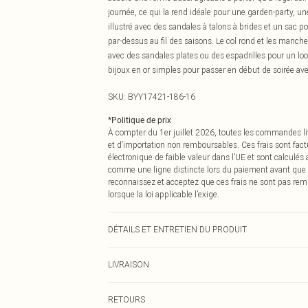
journée, ce qui la rend idéale pour une garden-party, u
illustré avec des sandales à talons à brides et un sac 
par-dessus au fil des saisons. Le col rond et les manche
avec des sandales plates ou des espadrilles pour un loo
bijoux en or simples pour passer en début de soirée av
SKU:
BYY17421-186-16
*
Politique de prix
À compter du 1er juillet 2026, toutes les commandes li
et d’importation non remboursables. Ces frais sont fact
électronique de faible valeur dans l’UE et sont calculés
comme une ligne distincte lors du paiement avant que
reconnaissez et acceptez que ces frais ne sont pas rem
lorsque la loi applicable l’exige.
DÉTAILS ET ENTRETIEN DU PRODUIT
80% Viscose/Rayonne, 20% Polyamide Lavage à la main à
LIVRAISON
ne pas utiliser d'eau de javel, ne pas sécher en machin
température basse sur l'envers, ne pas nettoyer à sec L
Livraison standard France
RETOURS
Jusqu'à 7 jours ouvrables