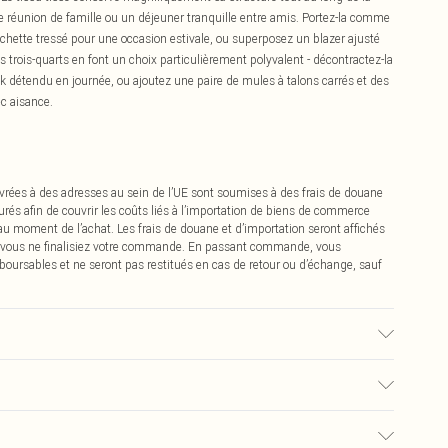
ne réunion de famille ou un déjeuner tranquille entre amis. Portez-la comme
pochette tressé pour une occasion estivale, ou superposez un blazer ajusté
s trois-quarts en font un choix particulièrement polyvalent - décontractez-la
k détendu en journée, ou ajoutez une paire de mules à talons carrés et des
ec aisance.
vrées à des adresses au sein de l’UE sont soumises à des frais de douane
urés afin de couvrir les coûts liés à l’importation de biens de commerce
 au moment de l’achat. Les frais de douane et d’importation seront affichés
 vous ne finalisiez votre commande. En passant commande, vous
boursables et ne seront pas restitués en cas de retour ou d’échange, sauf
 l'eau froide uniquement, laver séparément avec des couleurs similaires,
e, remettre en forme tant que humide, sécher à plat, repasser à
e mannequin porte : Taille 10
€2.99