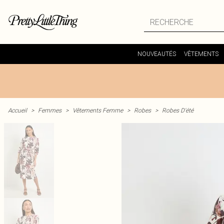
NOUVEAUTÉS
VÊTEMENTS
Accueil
>
Femmes
>
Vêtements Femme
>
Robes
>
Robes D'été