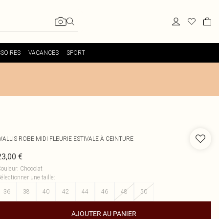
SOIRES
VACANCES
SPORT
WALLIS
ROBE MIDI FLEURIE ESTIVALE À CEINTURE
23,00 €
ouleur
:
Chocolat
électionner une taille
:
36
38
40
42
44
46
48
50
AJOUTER AU PANIER