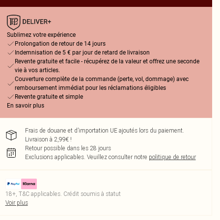
Sublimez votre expérience
Prolongation de retour de 14 jours
Indemnisation de 5 € par jour de retard de livraison
Revente gratuite et facile - récupérez de la valeur et offrez une seconde
vie à vos articles.
Couverture complète de la commande (perte, vol, dommage) avec
remboursement immédiat pour les réclamations éligibles
Revente gratuite et simple
En savoir plus
Frais de douane et d’importation UE ajoutés lors du paiement.
Livraison à 2,99€ !
Retour possible dans les 28 jours
Exclusions applicables.
Veuillez consulter notre
politique de retour
18+, T&C applicables. Crédit soumis à statut
Voir plus