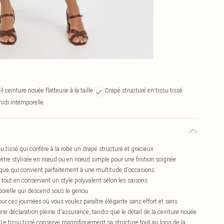
il ceinture nouée flatteuse à la taille
Drapé structuré en tissu tissé
midi intemporelle
 tissé qui confère à la robe un drapé structuré et gracieux
eut être stylisée en nœud ou en nœud simple pour une finition soignée
dique qui convient parfaitement à une multitude d'occasions
tout en conservant un style polyvalent selon les saisons
mporelle qui descend sous le genou
our ces journées où vous voulez paraître élégante sans effort et sans
 une déclaration pleine d'assurance, tandis que le détail de la ceinture nouée
 Le tissu tissé conserve magnifiquement sa structure tout au long de la