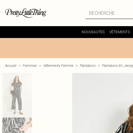
NOUVEAUTÉS
VÊTEMENTS
Accueil
>
Femmes
>
Vêtements Femme
>
Pantalons
>
Pantalons En Jerse