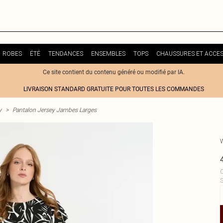
ROBES
ÉTÉ
TENDANCES
ENSEMBLES
TOPS
CHAUSSURES ET ACCES
Ce site contient du contenu généré ou modifié par IA.
LIVRAISON STANDARD GRATUITE POUR TOUTES LES COMMANDES
y
>
Pantalon Jersey Jambes Larges
C
S