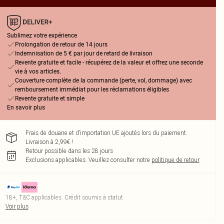
Sublimez votre expérience
Prolongation de retour de 14 jours
Indemnisation de 5 € par jour de retard de livraison
Revente gratuite et facile - récupérez de la valeur et offrez une seconde
vie à vos articles.
Couverture complète de la commande (perte, vol, dommage) avec
remboursement immédiat pour les réclamations éligibles
Revente gratuite et simple
En savoir plus
Frais de douane et d’importation UE ajoutés lors du paiement.
Livraison à 2,99€ !
Retour possible dans les 28 jours
Exclusions applicables.
Veuillez consulter notre
politique de retour
18+, T&C applicables. Crédit soumis à statut
Voir plus