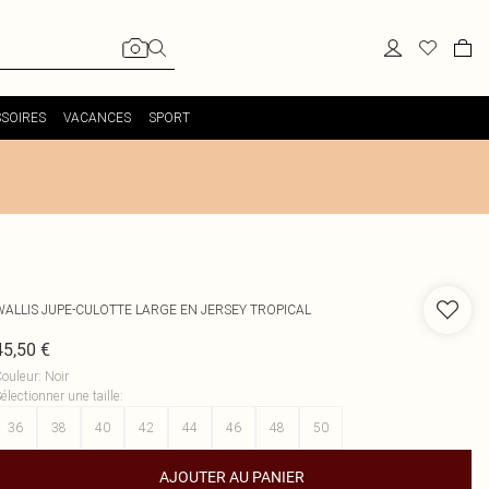
SOIRES
VACANCES
SPORT
WALLIS
JUPE-CULOTTE LARGE EN JERSEY TROPICAL
45,50 €
ouleur
:
Noir
électionner une taille
:
36
38
40
42
44
46
48
50
AJOUTER AU PANIER