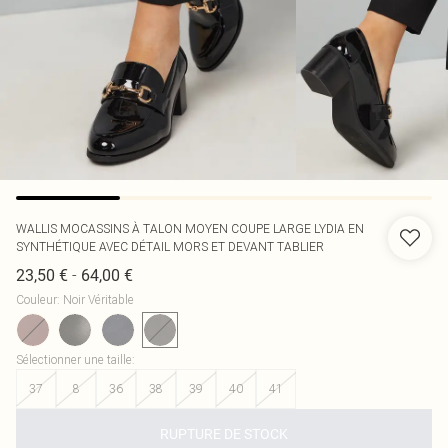
WALLIS
MOCASSINS À TALON MOYEN COUPE LARGE LYDIA EN
SYNTHÉTIQUE AVEC DÉTAIL MORS ET DEVANT TABLIER
-
23,50 €
64,00 €
Couleur
:
Noir Véritable
Sélectionner une taille
:
37
8
36
38
39
40
41
RUPTURE DE STOCK