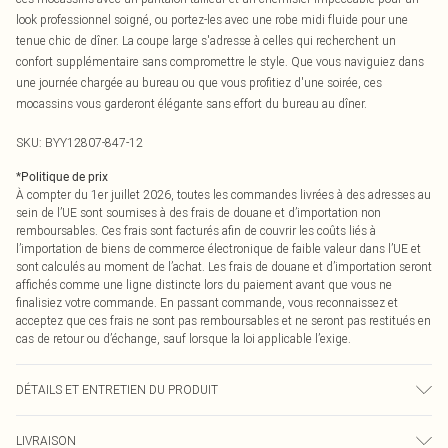
look professionnel soigné, ou portez-les avec une robe midi fluide pour une
tenue chic de dîner. La coupe large s'adresse à celles qui recherchent un
confort supplémentaire sans compromettre le style. Que vous naviguiez dans
une journée chargée au bureau ou que vous profitiez d'une soirée, ces
mocassins vous garderont élégante sans effort du bureau au dîner.
SKU:
BYY12807-847-12
*
Politique de prix
À compter du 1er juillet 2026, toutes les commandes livrées à des adresses au
sein de l’UE sont soumises à des frais de douane et d’importation non
remboursables. Ces frais sont facturés afin de couvrir les coûts liés à
l’importation de biens de commerce électronique de faible valeur dans l’UE et
sont calculés au moment de l’achat. Les frais de douane et d’importation seront
affichés comme une ligne distincte lors du paiement avant que vous ne
finalisiez votre commande. En passant commande, vous reconnaissez et
acceptez que ces frais ne sont pas remboursables et ne seront pas restitués en
cas de retour ou d’échange, sauf lorsque la loi applicable l’exige.
DÉTAILS ET ENTRETIEN DU PRODUIT
Tige : 100% Synthétique, Doublure : Synthétique, Semelle extérieure :
LIVRAISON
Synthétique