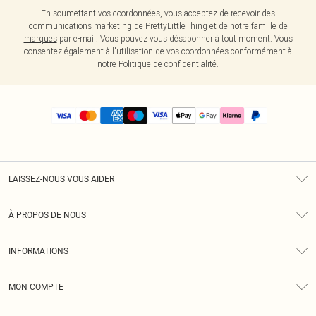
En soumettant vos coordonnées, vous acceptez de recevoir des
communications marketing de PrettyLittleThing et de notre
famille de
marques
par e-mail. Vous pouvez vous désabonner à tout moment. Vous
consentez également à l'utilisation de vos coordonnées conformément à
notre
Politique de confidentialité.
LAISSEZ-NOUS VOUS AIDER
Assistance
À PROPOS DE NOUS
Retours
À Notre Sujet
Guide Des Tailles
INFORMATIONS
PLT Réduction pour les étudiants
Livraison
Conditions Générales
Diversité
Royalty
MON COMPTE
Politique De Confidentialité
Klarna
Cookies
Informations Sur L’App PLT
Réduction étudiant - Student Beans