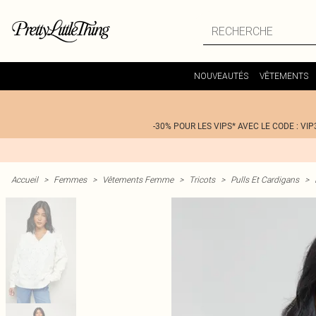
NOUVEAUTÉS
VÊTEMENTS
-30% POUR LES VIPS* AVEC LE CODE : VIP
Accueil
>
Femmes
>
Vêtements Femme
>
Tricots
>
Pulls Et Cardigans
>