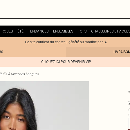
ROBES
ÉTÉ
TENDANCES
ENSEMBLES
TOPS
CHAUSSURES ET ACCES
Ce site contient du contenu généré ou modifié par IA.
30
LIVRAISO
CLIQUEZ ICI POUR DEVENIR VIP
Pulls À Manches Longues
C
S