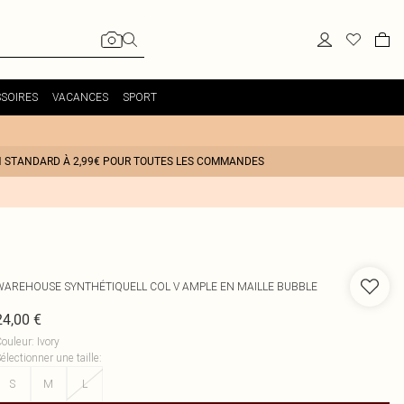
SOIRES
VACANCES
SPORT
N STANDARD À 2,99€ POUR TOUTES LES COMMANDES
WAREHOUSE
SYNTHÉTIQUELL COL V AMPLE EN MAILLE BUBBLE
24,00 €
ouleur
:
Ivory
électionner une taille
:
S
M
L