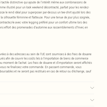
é tactile distinctive qui ajoute de l'intérêt même aux combinaisons de
omme illustré pour un look weekend décontracté, parfait pour les rendez-
ize le rend idéal pour superposer par-dessus un tee-shirt ajusté lors des
 la silhouette féminine et flatteuse. Pour une tenue de jour plus soignée,
contractez-le avec votre legging préféré pour un confort ultime lors des
ans effort des promenades d'automne aux rassemblements d'hiver, en
vrées à des adresses au sein de l’UE sont soumises à des frais de douane
urés afin de couvrir les coûts liés à l’importation de biens de commerce
 au moment de l’achat. Les frais de douane et d’importation seront affichés
 vous ne finalisiez votre commande. En passant commande, vous
boursables et ne seront pas restitués en cas de retour ou d’échange, sauf
 Nylon - Lavable en machine. - Le mannequin porte une taille 10, taille