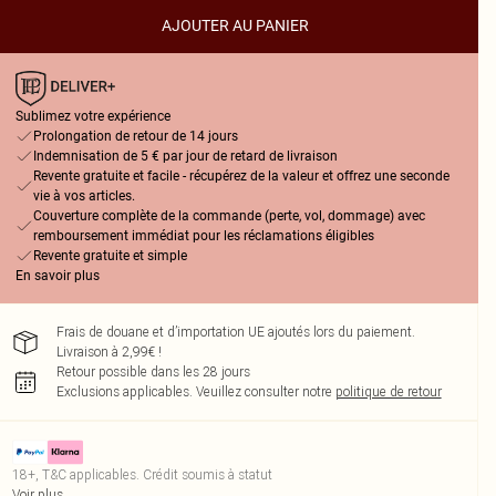
AJOUTER AU PANIER
Sublimez votre expérience
Prolongation de retour de 14 jours
Indemnisation de 5 € par jour de retard de livraison
Revente gratuite et facile - récupérez de la valeur et offrez une seconde
vie à vos articles.
Couverture complète de la commande (perte, vol, dommage) avec
remboursement immédiat pour les réclamations éligibles
Revente gratuite et simple
En savoir plus
Frais de douane et d’importation UE ajoutés lors du paiement.
Livraison à 2,99€ !
Retour possible dans les 28 jours
Exclusions applicables.
Veuillez consulter notre
politique de retour
18+, T&C applicables. Crédit soumis à statut
Voir plus