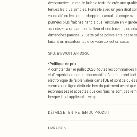
décontractée. La maille bubble texturée crée une qualit
tenues les plus simples. Portez-le avec un jean droit c
vous café ou les sorties shopping casual. La coupe overs
journées plus fraîches, tandis que l'encolure en V garde
associez-le à un pantalon tailleur et des baskets, ou dé
dimanches paresseux. Cette pièce polyvalente passe s
faisant un incontournable de votre collection casual.
SKU:
BWW09103-133-30
*
Politique de prix
À compter du 1er juillet 2026, toutes les commandes li
et d’importation non remboursables. Ces frais sont fact
électronique de faible valeur dans l’UE et sont calculés
comme une ligne distincte lors du paiement avant que
reconnaissez et acceptez que ces frais ne sont pas rem
lorsque la loi applicable l’exige.
DÉTAILS ET ENTRETIEN DU PRODUIT
Principal et Doublure : 41% Acrylique 31% Polyester 28%
LIVRAISON
approximative 1m70 - 1m75.