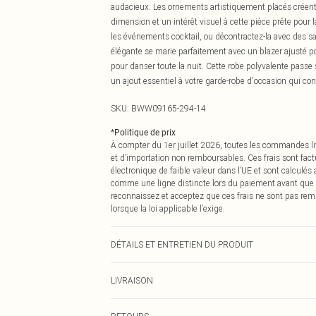
audacieux. Les ornements artistiquement placés créent un 
dimension et un intérêt visuel à cette pièce prête pour 
les événements cocktail, ou décontractez-la avec des sa
élégante se marie parfaitement avec un blazer ajusté pou
pour danser toute la nuit. Cette robe polyvalente passe
un ajout essentiel à votre garde-robe d'occasion qui con
SKU:
BWW09165-294-14
*
Politique de prix
À compter du 1er juillet 2026, toutes les commandes li
et d’importation non remboursables. Ces frais sont fact
électronique de faible valeur dans l’UE et sont calculés
comme une ligne distincte lors du paiement avant que
reconnaissez et acceptez que ces frais ne sont pas rem
lorsque la loi applicable l’exige.
DÉTAILS ET ENTRETIEN DU PRODUIT
Principal : 100% Polyester. Doublure : 100% Polyester - L
LIVRAISON
5'9.
Livraison standard France