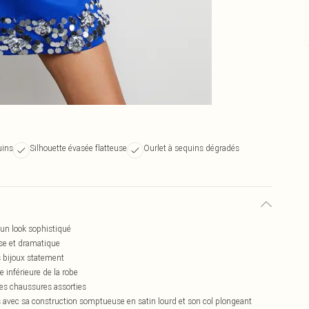
uins
Silhouette évasée flatteuse
Ourlet à sequins dégradés
 un look sophistiqué
use et dramatique
 bijoux statement
 inférieure de la robe
les chaussures assorties
s avec sa construction somptueuse en satin lourd et son col plongeant