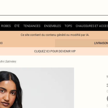
ROBES
ÉTÉ
TENDANCES
ENSEMBLES
TOPS
CHAUSSURES ET ACCES
Ce site contient du contenu généré ou modifié par IA.
30
LIVRAISO
CLIQUEZ ICI POUR DEVENIR VIP
ini Satinées
C
S