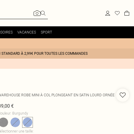
SOIRES
VACANCES
SPORT
N STANDARD À 2,99€ POUR TOUTES LES COMMANDES
WAREHOUSE
ROBE MINI À COL PLONGEANT EN SATIN LOURD ORNÉE
39,00 €
ouleur
:
Burgundy
électionner une taille
: