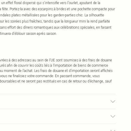
effet floral dispersé qui s'intensifie vers l'ourlet, ajoutant de la
la fête. Portez-la avec des escarpins à brides et une pochette compacte pour
ndales plates métallisées pour les garden-parties chic. La silhouette
r les soirées plus fraîches, tandis que la longueur mini la rend parfaite
 sans effort des dîners romantiques aux célébrations spéciales, en faisant
tinuera d'éblouir saison après saison.
vrées à des adresses au sein de l’UE sont soumises à des frais de douane
urés afin de couvrir les coûts liés à l’importation de biens de commerce
 au moment de l’achat. Les frais de douane et d’importation seront affichés
 vous ne finalisiez votre commande. En passant commande, vous
boursables et ne seront pas restitués en cas de retour ou d’échange, sauf
aver à l'envers.- Le mannequin porte une taille 10, taille approximative 5'7-
€2.99