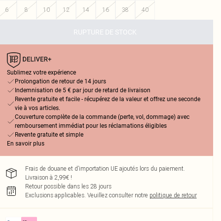
6
8
10
12
14
16
38
40
RUPTURE DE STOCK
Sublimez votre expérience
Prolongation de retour de 14 jours
Indemnisation de 5 € par jour de retard de livraison
Revente gratuite et facile - récupérez de la valeur et offrez une seconde
vie à vos articles.
Couverture complète de la commande (perte, vol, dommage) avec
remboursement immédiat pour les réclamations éligibles
Revente gratuite et simple
En savoir plus
Frais de douane et d’importation UE ajoutés lors du paiement.
Livraison à 2,99€ !
Retour possible dans les 28 jours
Exclusions applicables.
Veuillez consulter notre
politique de retour