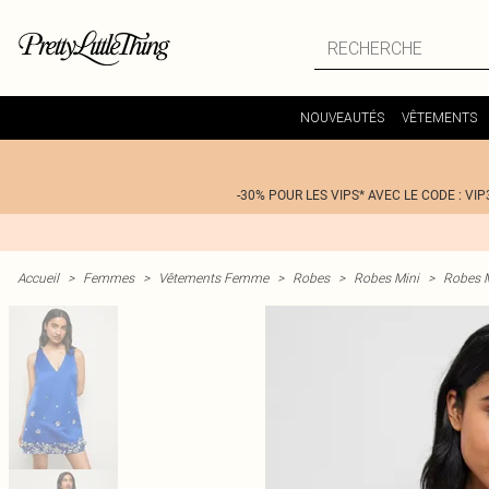
NOUVEAUTÉS
VÊTEMENTS
-30% POUR LES VIPS* AVEC LE CODE : VIP
Accueil
>
Femmes
>
Vêtements Femme
>
Robes
>
Robes Mini
>
Robes M