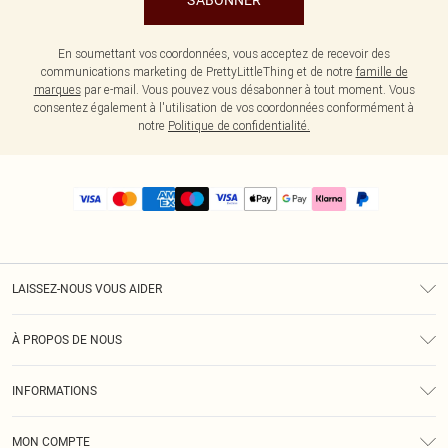
S'ABONNER
En soumettant vos coordonnées, vous acceptez de recevoir des
communications marketing de PrettyLittleThing et de notre
famille de
marques
par e-mail. Vous pouvez vous désabonner à tout moment. Vous
consentez également à l'utilisation de vos coordonnées conformément à
notre
Politique de confidentialité.
LAISSEZ-NOUS VOUS AIDER
Assistance
À PROPOS DE NOUS
Retours
À Notre Sujet
Guide Des Tailles
INFORMATIONS
PLT Réduction pour les étudiants
Livraison
Conditions Générales
Diversité
Royalty
MON COMPTE