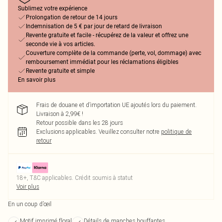
Sublimez votre expérience
Prolongation de retour de 14 jours
Indemnisation de 5 € par jour de retard de livraison
Revente gratuite et facile - récupérez de la valeur et offrez une
seconde vie à vos articles.
Couverture complète de la commande (perte, vol, dommage) avec
remboursement immédiat pour les réclamations éligibles
Revente gratuite et simple
En savoir plus
Frais de douane et d’importation UE ajoutés lors du paiement.
Livraison à 2,99€ !
Retour possible dans les 28 jours
Exclusions applicables.
Veuillez consulter notre
politique de
retour
18+, T&C applicables. Crédit soumis à statut
Voir plus
En un coup d’œil
Motif imprimé floral
Détails de manches bouffantes