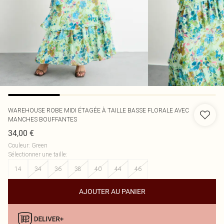
WAREHOUSE
ROBE MIDI ÉTAGÉE À TAILLE BASSE FLORALE AVEC
MANCHES BOUFFANTES
34,00 €
Couleur
:
Green
Sélectionner une taille
:
14
34
36
38
40
44
46
AJOUTER AU PANIER