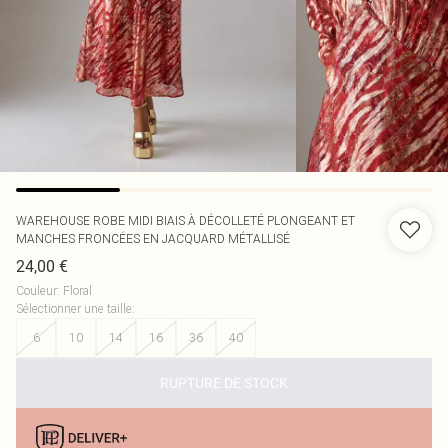
WAREHOUSE
ROBE MIDI BIAIS À DÉCOLLETÉ PLONGEANT ET
MANCHES FRONCÉES EN JACQUARD MÉTALLISÉ
24,00 €
Couleur
:
Floral
Sélectionner une taille
:
6
10
14
16
36
40
RUPTURE DE STOCK