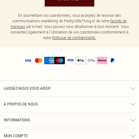
En soumettant vos coordonnées, vous acceptez de recevoir des
communications marketing de PrettyLittleThing et de notre
famille de
marques
par e-mail. Vous pouvez vous désabonner à tout moment. Vous
consentez également à l'utilisation de vos coordonnées conformément à
notre
Politique de confidentialité.
LAISSEZ-NOUS VOUS AIDER
Assistance
À PROPOS DE NOUS
Retours
À Notre Sujet
Guide Des Tailles
INFORMATIONS
PLT Réduction pour les étudiants
Livraison
Conditions Générales
Diversité
Royalty
MON COMPTE