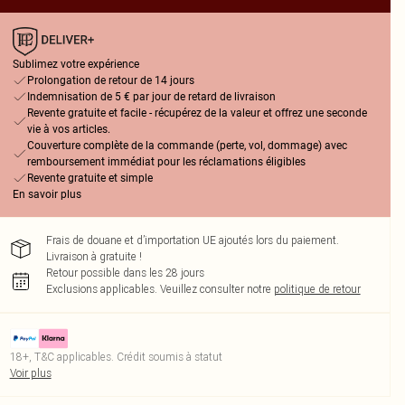
Sublimez votre expérience
Prolongation de retour de 14 jours
Indemnisation de 5 € par jour de retard de livraison
Revente gratuite et facile - récupérez de la valeur et offrez une seconde
vie à vos articles.
Couverture complète de la commande (perte, vol, dommage) avec
remboursement immédiat pour les réclamations éligibles
Revente gratuite et simple
En savoir plus
Frais de douane et d’importation UE ajoutés lors du paiement.
Livraison à gratuite !
Retour possible dans les 28 jours
Exclusions applicables.
Veuillez consulter notre
politique de retour
18+, T&C applicables. Crédit soumis à statut
Voir plus