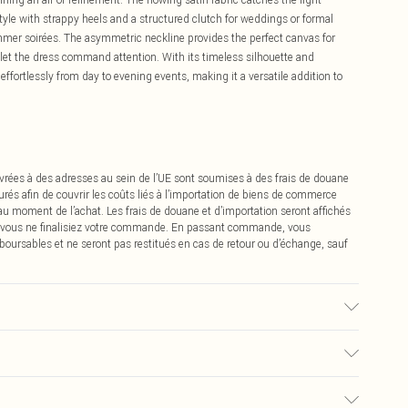
Style with strappy heels and a structured clutch for weddings or formal
ummer soirées. The asymmetric neckline provides the perfect canvas for
 let the dress command attention. With its timeless silhouette and
ffortlessly from day to evening events, making it a versatile addition to
vrées à des adresses au sein de l’UE sont soumises à des frais de douane
urés afin de couvrir les coûts liés à l’importation de biens de commerce
 au moment de l’achat. Les frais de douane et d’importation seront affichés
 vous ne finalisiez votre commande. En passant commande, vous
boursables et ne seront pas restitués en cas de retour ou d’échange, sauf
nchir, Ne pas sécher au sèche-linge, Repasser à température modérée, Ne
0