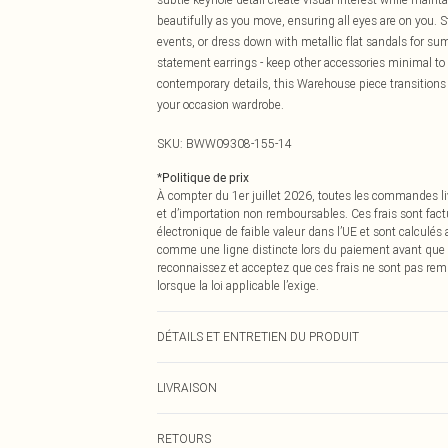
beautifully as you move, ensuring all eyes are on you. 
events, or dress down with metallic flat sandals for s
statement earrings - keep other accessories minimal to
contemporary details, this Warehouse piece transitions e
your occasion wardrobe.
SKU:
BWW09308-155-14
*
Politique de prix
À compter du 1er juillet 2026, toutes les commandes li
et d’importation non remboursables. Ces frais sont fact
électronique de faible valeur dans l’UE et sont calculés
comme une ligne distincte lors du paiement avant que
reconnaissez et acceptez que ces frais ne sont pas rem
lorsque la loi applicable l’exige.
DÉTAILS ET ENTRETIEN DU PRODUIT
100% Polyester, Doublure : 100% Polyester, Ne pas bla
LIVRAISON
pas nettoyer à sec. Le mannequin porte une taille 10
Livraison standard France
RETOURS