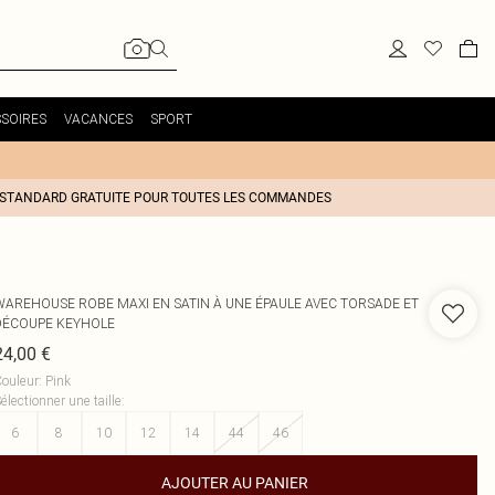
SOIRES
VACANCES
SPORT
 STANDARD GRATUITE POUR TOUTES LES COMMANDES
WAREHOUSE
ROBE MAXI EN SATIN À UNE ÉPAULE AVEC TORSADE ET
DÉCOUPE KEYHOLE
24,00 €
ouleur
:
Pink
électionner une taille
:
6
8
10
12
14
44
46
AJOUTER AU PANIER