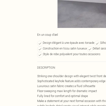
En un coup d’œil
Design élégant à une épaule avec torsade
Silh
Construction en tissu satin luxueux
Détail sai
Style de robe polyvalent pour toutes occasions
DESCRIPTION
Striking one-shoulder design with elegant twist front de
Sophisticated keyhole feature adds contemporary edge
Luxurious satin fabric creates a fluid silhouette
Floor-sweeping maxi length for dramatic impact
Fully lined for comfort and optimal drape
Make a statement at your next formal occasion with this
subtle keyhole detail create visual interest while mainta