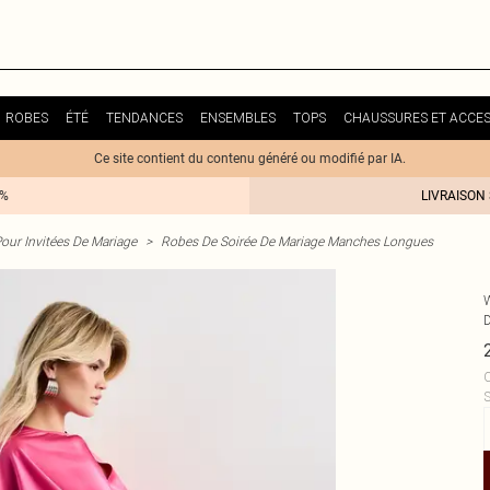
ROBES
ÉTÉ
TENDANCES
ENSEMBLES
TOPS
CHAUSSURES ET ACCES
Ce site contient du contenu généré ou modifié par IA.
0%
LIVRAISON
our Invitées De Mariage
>
Robes De Soirée De Mariage Manches Longues
C
S