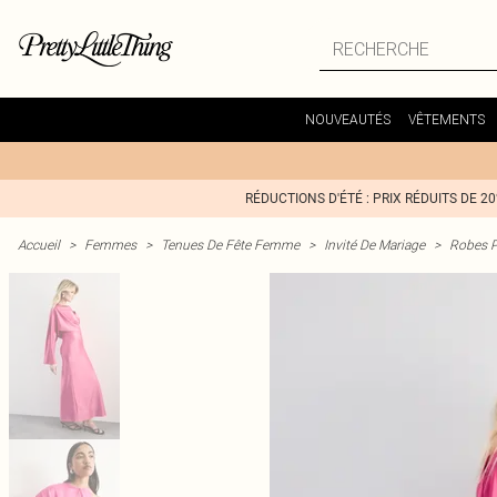
NOUVEAUTÉS
VÊTEMENTS
RÉDUCTIONS D'ÉTÉ : PRIX RÉDUITS DE 2
Accueil
>
Femmes
>
Tenues De Fête Femme
>
Invité De Mariage
>
Robes P