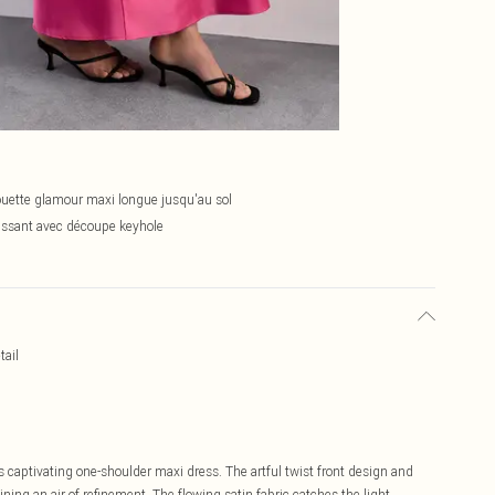
ouette glamour maxi longue jusqu'au sol
sissant avec découpe keyhole
tail
 captivating one-shoulder maxi dress. The artful twist front design and
ining an air of refinement. The flowing satin fabric catches the light