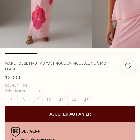
WAREHOUSE
HAUT ASYMÉTRIQUE EN MOUSSELINE À MOTIF
PLACÉ
12,00 €
Couleur
:
Floral
Sélectionner une taille
:
6
8
10
12
42
44
46
AJOUTER AU PANIER
Sublimez votre expérience