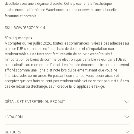
décolleté avec une élégance discrète. Cette pièce reflète l'esthétique
audacieuse et affirmée de Warehouse tout en conservant une silhouette
féminine et portable.
SKU:
BWW08307-191-14
*
Politique de prix
À compter du 1er juillet 2026, toutes les commandes livrées à des adresses au
sein de l’UE sont soumises à des frais de douane et d’importation non
remboursables. Ces frais sont facturés afin de couvrir les coûts liés à
l’importation de biens de commerce électronique de faible valeur dans l’UE et
sont calculés au moment de l’achat. Les frais de douane et d’importation seront
affichés comme une ligne distincte lors du paiement avant que vous ne
finalisiez votre commande. En passant commande, vous reconnaissez et
acceptez que ces frais ne sont pas remboursables et ne seront pas restitués en
cas de retour ou d’échange, sauf lorsque la loi applicable l’exige.
DÉTAILS ET ENTRETIEN DU PRODUIT
Principal : 100% Polyester. Doublure 100% Polyester - Lavable en machine.- Le
LIVRAISON
mannequin porte une taille 10, hauteur approximative 5'7- 5'9.
Livraison standard France
0
RETOURS