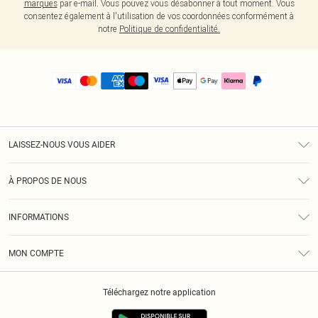
marques
par e-mail. Vous pouvez vous désabonner à tout moment. Vous
consentez également à l'utilisation de vos coordonnées conformément à
notre
Politique de confidentialité.
LAISSEZ-NOUS VOUS AIDER
Assistance
À PROPOS DE NOUS
Retours
À Notre Sujet
Guide Des Tailles
INFORMATIONS
PLT Réduction pour les étudiants
Livraison
Conditions Générales
Diversité
Royalty
MON COMPTE
Politique De Confidentialité
Klarna
Cookies
Informations Sur L’App PLT
Réduction étudiant - Student Beans
Téléchargez notre application
Historique