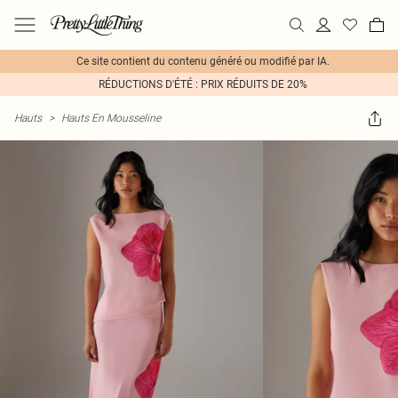
Ce site contient du contenu généré ou modifié par IA.
RÉDUCTIONS D'ÉTÉ : PRIX RÉDUITS DE 20%
Hauts
>
Hauts En Mousseline