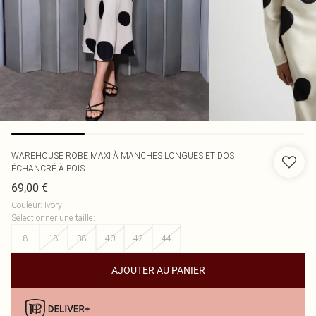
WAREHOUSE
ROBE MAXI À MANCHES LONGUES ET DOS
ÉCHANCRÉ À POIS
69,00 €
Couleur
:
Ivory
Sélectionner une taille
:
8
18
38
40
42
44
AJOUTER AU PANIER