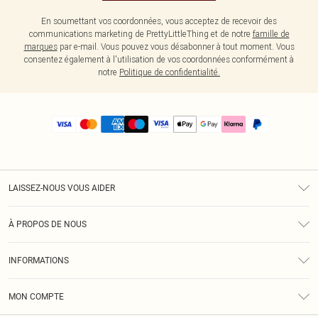
En soumettant vos coordonnées, vous acceptez de recevoir des
communications marketing de PrettyLittleThing et de notre
famille de
marques
par e-mail. Vous pouvez vous désabonner à tout moment. Vous
consentez également à l'utilisation de vos coordonnées conformément à
notre
Politique de confidentialité.
LAISSEZ-NOUS VOUS AIDER
Assistance
À PROPOS DE NOUS
Retours
À Notre Sujet
Guide Des Tailles
INFORMATIONS
PLT Réduction pour les étudiants
Livraison
Conditions Générales
Diversité
Royalty
MON COMPTE
Politique De Confidentialité
Klarna