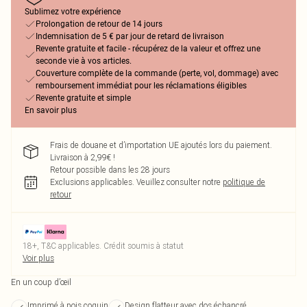
Sublimez votre expérience
Prolongation de retour de 14 jours
Indemnisation de 5 € par jour de retard de livraison
Revente gratuite et facile - récupérez de la valeur et offrez une
seconde vie à vos articles.
Couverture complète de la commande (perte, vol, dommage) avec
remboursement immédiat pour les réclamations éligibles
Revente gratuite et simple
En savoir plus
Frais de douane et d’importation UE ajoutés lors du paiement.
Livraison à 2,99€ !
Retour possible dans les 28 jours
Exclusions applicables.
Veuillez consulter notre
politique de
retour
18+, T&C applicables. Crédit soumis à statut
Voir plus
En un coup d’œil
Imprimé à pois coquin
Design flatteur avec dos échancré