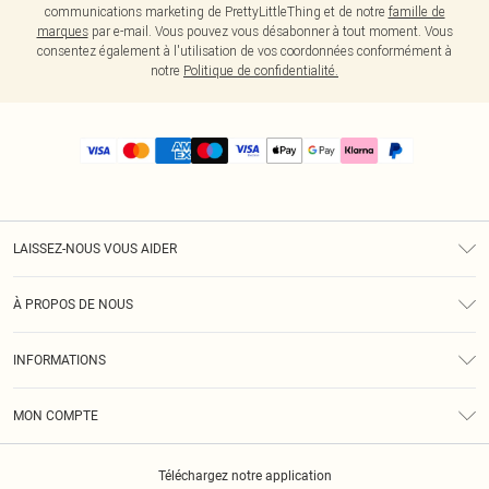
communications marketing de PrettyLittleThing et de notre
famille de
marques
par e-mail. Vous pouvez vous désabonner à tout moment. Vous
consentez également à l'utilisation de vos coordonnées conformément à
notre
Politique de confidentialité.
LAISSEZ-NOUS VOUS AIDER
Assistance
À PROPOS DE NOUS
Retours
À Notre Sujet
Guide Des Tailles
INFORMATIONS
PLT Réduction pour les étudiants
Livraison
Conditions Générales
Diversité
Royalty
MON COMPTE
Politique De Confidentialité
Klarna
Cookies
Informations Sur L’App PLT
Réduction étudiant - Student Beans
Téléchargez notre application
Historique