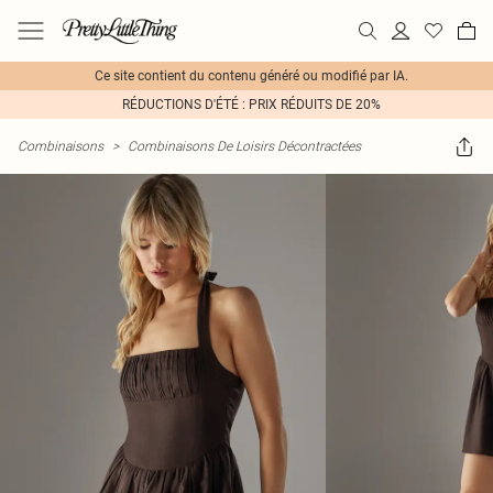
Ce site contient du contenu généré ou modifié par IA.
RÉDUCTIONS D'ÉTÉ : PRIX RÉDUITS DE 20%
Combinaisons
>
Combinaisons De Loisirs Décontractées