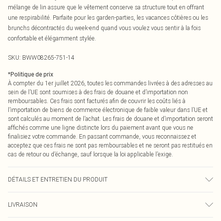
mélange de lin assure que le vêtement conserve sa structure tout en offrant
une respirabilité. Parfaite pour les garden-parties, les vacances côtières ou les
brunchs décontractés du week-end quand vous voulez vous sentir à la fois
confortable et élégamment stylée.
SKU:
BWW08265-751-14
*
Politique de prix
À compter du 1er juillet 2026, toutes les commandes livrées à des adresses au
sein de l’UE sont soumises à des frais de douane et d’importation non
remboursables. Ces frais sont facturés afin de couvrir les coûts liés à
l’importation de biens de commerce électronique de faible valeur dans l’UE et
sont calculés au moment de l’achat. Les frais de douane et d’importation seront
affichés comme une ligne distincte lors du paiement avant que vous ne
finalisiez votre commande. En passant commande, vous reconnaissez et
acceptez que ces frais ne sont pas remboursables et ne seront pas restitués en
cas de retour ou d’échange, sauf lorsque la loi applicable l’exige.
DÉTAILS ET ENTRETIEN DU PRODUIT
Principal : 60% Viscose, 40% Lin. Doublure : 100% Coton - Lavable en machine.-
LIVRAISON
Le mannequin porte une taille 10, taille approximative 1m70 - 1m75.