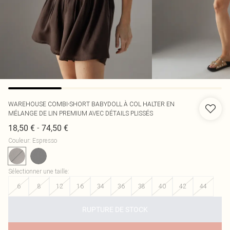
WAREHOUSE
COMBI-SHORT BABYDOLL À COL HALTER EN
MÉLANGE DE LIN PREMIUM AVEC DÉTAILS PLISSÉS
-
18,50 €
74,50 €
Couleur
:
Espresso
Sélectionner une taille
:
6
8
12
16
34
36
38
40
42
44
RUPTURE DE STOCK