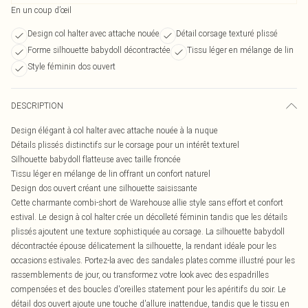
En un coup d’œil
Design col halter avec attache nouée
Détail corsage texturé plissé
Forme silhouette babydoll décontractée
Tissu léger en mélange de lin
Style féminin dos ouvert
DESCRIPTION
Design élégant à col halter avec attache nouée à la nuque
Détails plissés distinctifs sur le corsage pour un intérêt texturel
Silhouette babydoll flatteuse avec taille froncée
Tissu léger en mélange de lin offrant un confort naturel
Design dos ouvert créant une silhouette saisissante
Cette charmante combi-short de Warehouse allie style sans effort et confort
estival. Le design à col halter crée un décolleté féminin tandis que les détails
plissés ajoutent une texture sophistiquée au corsage. La silhouette babydoll
décontractée épouse délicatement la silhouette, la rendant idéale pour les
occasions estivales. Portez-la avec des sandales plates comme illustré pour les
rassemblements de jour, ou transformez votre look avec des espadrilles
compensées et des boucles d'oreilles statement pour les apéritifs du soir. Le
détail dos ouvert ajoute une touche d'allure inattendue, tandis que le tissu en