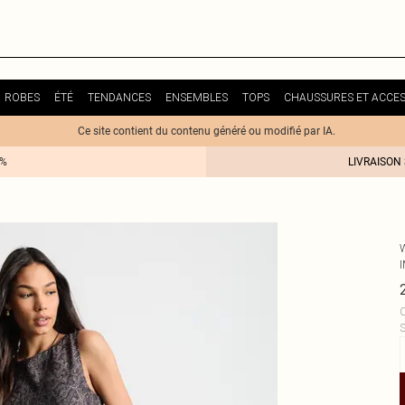
ROBES
ÉTÉ
TENDANCES
ENSEMBLES
TOPS
CHAUSSURES ET ACCES
Ce site contient du contenu généré ou modifié par IA.
0%
LIVRAISON
C
S