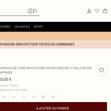
SOIRES
VACANCES
SPORT
 STANDARD GRATUITE POUR TOUTES LES COMMANDES
WAREHOUSE
ROBE MAXI ÉTAGÉE EN MOUSSELINE À TAILLE BASSE
IMPRIMÉE
20,00 €
ouleur
:
Brown
électionner une taille
:
10
12
14
16
36
46
AJOUTER AU PANIER