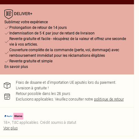
Sublimez votre expérience
Prolongation de retour de 14 jours
Indemnisation de 5 € par jour de retard de livraison
Revente gratuite et facile - récupérez de la valeur et offrez une seconde
vie à vos articles.
Couverture complète de la commande (perte, vol, dommage) avec
remboursement immédiat pour les réclamations éligibles
Revente gratuite et simple
En savoir plus
Frais de douane et d’importation UE ajoutés lors du paiement.
Livraison à gratuite !
Retour possible dans les 28 jours
Exclusions applicables.
Veuillez consulter notre
politique de retour
18+, T&C applicables. Crédit soumis à statut
Voir plus