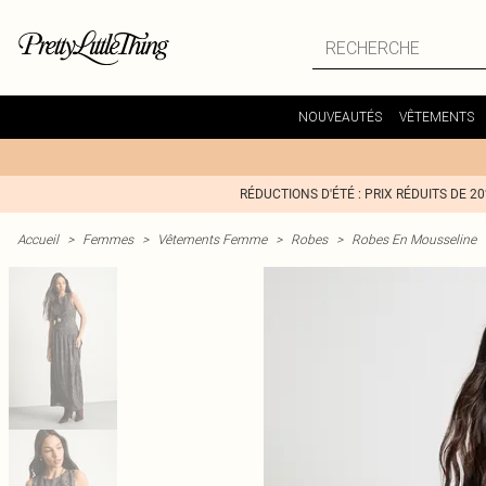
NOUVEAUTÉS
VÊTEMENTS
RÉDUCTIONS D'ÉTÉ : PRIX RÉDUITS DE 2
Accueil
>
Femmes
>
Vêtements Femme
>
Robes
>
Robes En Mousseline