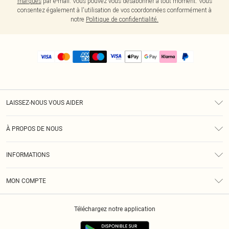
marques
par e-mail. Vous pouvez vous désabonner à tout moment. Vous
consentez également à l'utilisation de vos coordonnées conformément à
notre
Politique de confidentialité.
LAISSEZ-NOUS VOUS AIDER
Assistance
À PROPOS DE NOUS
Retours
À Notre Sujet
Guide Des Tailles
INFORMATIONS
PLT Réduction pour les étudiants
Livraison
Conditions Générales
Diversité
Royalty
MON COMPTE
Politique De Confidentialité
Klarna
Cookies
Informations Sur L’App PLT
Réduction étudiant - Student Beans
Téléchargez notre application
Historique