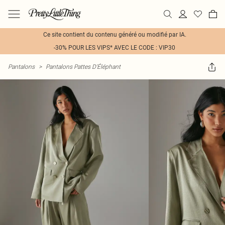
Ce site contient du contenu généré ou modifié par IA.
-30% POUR LES VIPS* AVEC LE CODE : VIP30
Pantalons
>
Pantalons Pattes D'Éléphant