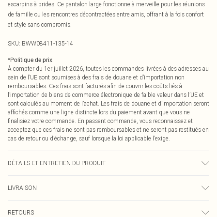
escarpins à brides. Ce pantalon large fonctionne à merveille pour les réunions
de famille ou les rencontres décontractées entre amis, offrant à la fois confort
et style sans compromis.
SKU:
BWW08411-135-14
*
Politique de prix
À compter du 1er juillet 2026, toutes les commandes livrées à des adresses au
sein de l’UE sont soumises à des frais de douane et d’importation non
remboursables. Ces frais sont facturés afin de couvrir les coûts liés à
l’importation de biens de commerce électronique de faible valeur dans l’UE et
sont calculés au moment de l’achat. Les frais de douane et d’importation seront
affichés comme une ligne distincte lors du paiement avant que vous ne
finalisiez votre commande. En passant commande, vous reconnaissez et
acceptez que ces frais ne sont pas remboursables et ne seront pas restitués en
cas de retour ou d’échange, sauf lorsque la loi applicable l’exige.
DÉTAILS ET ENTRETIEN DU PRODUIT
Principal : 100% Polyester. Doublure : 100% Polyester - Lavable en machine.- Le
LIVRAISON
mannequin porte une taille 10, taille approximative 1m70 - 1m75.
Livraison standard France
€2.99
RETOURS