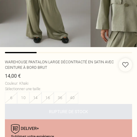
WAREHOUSE
PANTALON LARGE DÉCONTRACTÉ EN SATIN AVEC
CEINTURE À BORD BRUT
14,00 €
Couleur
:
Khaki
Sélectionner une taille
:
6
10
14
16
36
40
RUPTURE DE STOCK
Sublimez votre expérience