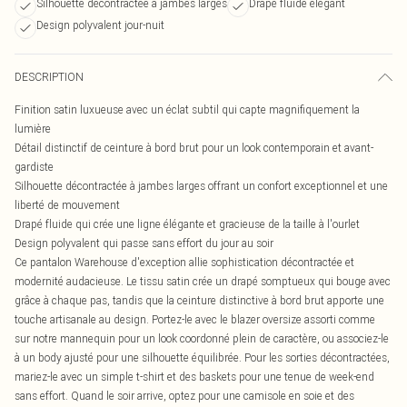
Silhouette décontractée à jambes larges
Drapé fluide élégant
Design polyvalent jour-nuit
DESCRIPTION
Finition satin luxueuse avec un éclat subtil qui capte magnifiquement la
lumière
Détail distinctif de ceinture à bord brut pour un look contemporain et avant-
gardiste
Silhouette décontractée à jambes larges offrant un confort exceptionnel et une
liberté de mouvement
Drapé fluide qui crée une ligne élégante et gracieuse de la taille à l'ourlet
Design polyvalent qui passe sans effort du jour au soir
Ce pantalon Warehouse d'exception allie sophistication décontractée et
modernité audacieuse. Le tissu satin crée un drapé somptueux qui bouge avec
grâce à chaque pas, tandis que la ceinture distinctive à bord brut apporte une
touche artisanale au design. Portez-le avec le blazer oversize assorti comme
sur notre mannequin pour un look coordonné plein de caractère, ou associez-le
à un body ajusté pour une silhouette équilibrée. Pour les sorties décontractées,
mariez-le avec un simple t-shirt et des baskets pour une tenue de week-end
sans effort. Quand le soir arrive, optez pour une camisole en soie et des