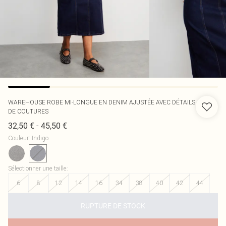
WAREHOUSE
ROBE MI-LONGUE EN DENIM AJUSTÉE AVEC DÉTAILS
DE COUTURES
-
32,50 €
45,50 €
Couleur
:
Indigo
Sélectionner une taille
:
6
8
12
14
16
34
38
40
42
44
RUPTURE DE STOCK