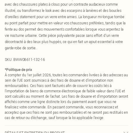
avec des chaussures plates à clous pour un contraste audacieux comme
illustré, ou transformez le look avec des escarpins à lanières et des boucles
d'oreilles statement pour un verre entre amies. La longueur mi-longue tombe
au point parfait pour mettre en valeur vos chaussures préférées, tandis que la
fente au dos permet des mouvements confortables lorsque vous arpentez la
vie nocturne urbaine. Cette pièce polyvalente passe sans effort d'un verre
décontracté à des lieux plus huppés, ce qui en fait un ajout essentiel à votre
garde-robe de sortie.
SKU:
BWW08611-132-16
*
Politique de prix
À compter du 1er juillet 2026, toutes les commandes livrées à des adresses au
sein de l’UE sont soumises à des frais de douane et d’importation non
remboursables. Ces frais sont facturés afin de couvrir les coûts liés à
l’importation de biens de commerce électronique de faible valeur dans l’UE et
sont calculés au moment de l’achat. Les frais de douane et d’importation seront
affichés comme une ligne distincte lors du paiement avant que vous ne
finalisiez votre commande. En passant commande, vous reconnaissez et
acceptez que ces frais ne sont pas remboursables et ne seront pas restitués en
cas de retour ou d’échange, sauf lorsque la loi applicable l’exige.
DÉTAILS ET ENTRETIEN DU PRODUIT