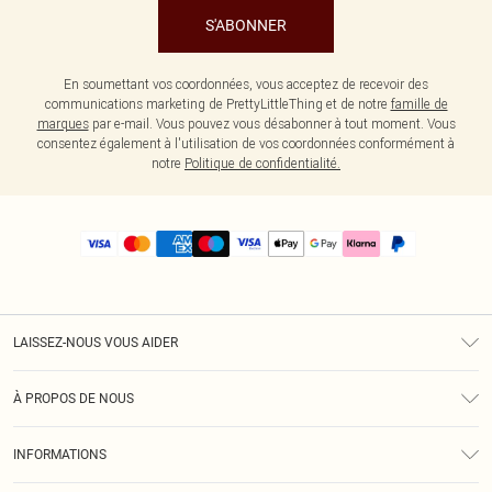
S'ABONNER
En soumettant vos coordonnées, vous acceptez de recevoir des
communications marketing de PrettyLittleThing et de notre
famille de
marques
par e-mail. Vous pouvez vous désabonner à tout moment. Vous
consentez également à l'utilisation de vos coordonnées conformément à
notre
Politique de confidentialité.
LAISSEZ-NOUS VOUS AIDER
Assistance
À PROPOS DE NOUS
Retours
À Notre Sujet
Guide Des Tailles
INFORMATIONS
PLT Réduction pour les étudiants
Livraison