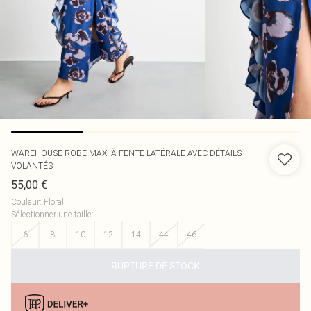
WAREHOUSE
ROBE MAXI À FENTE LATÉRALE AVEC DÉTAILS
VOLANTÉS
55,00 €
Couleur
:
Floral
Sélectionner une taille
:
6
8
10
12
14
44
46
RUPTURE DE STOCK