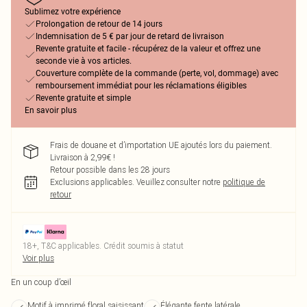
Sublimez votre expérience
Prolongation de retour de 14 jours
Indemnisation de 5 € par jour de retard de livraison
Revente gratuite et facile - récupérez de la valeur et offrez une
seconde vie à vos articles.
Couverture complète de la commande (perte, vol, dommage) avec
remboursement immédiat pour les réclamations éligibles
Revente gratuite et simple
En savoir plus
Frais de douane et d’importation UE ajoutés lors du paiement.
Livraison à 2,99€ !
Retour possible dans les 28 jours
Exclusions applicables.
Veuillez consulter notre
politique de
retour
18+, T&C applicables. Crédit soumis à statut
Voir plus
En un coup d’œil
Motif à imprimé floral saisissant
Élégante fente latérale