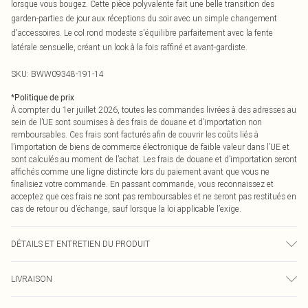
lorsque vous bougez. Cette pièce polyvalente fait une belle transition des
garden-parties de jour aux réceptions du soir avec un simple changement
d'accessoires. Le col rond modeste s'équilibre parfaitement avec la fente
latérale sensuelle, créant un look à la fois raffiné et avant-gardiste.
SKU:
BWW09348-191-14
*
Politique de prix
À compter du 1er juillet 2026, toutes les commandes livrées à des adresses au
sein de l’UE sont soumises à des frais de douane et d’importation non
remboursables. Ces frais sont facturés afin de couvrir les coûts liés à
l’importation de biens de commerce électronique de faible valeur dans l’UE et
sont calculés au moment de l’achat. Les frais de douane et d’importation seront
affichés comme une ligne distincte lors du paiement avant que vous ne
finalisiez votre commande. En passant commande, vous reconnaissez et
acceptez que ces frais ne sont pas remboursables et ne seront pas restitués en
cas de retour ou d’échange, sauf lorsque la loi applicable l’exige.
DÉTAILS ET ENTRETIEN DU PRODUIT
Principal : 100% Polyester. Doublure : 100% Polyester - Lavable en machine.- Le
LIVRAISON
mannequin porte une taille 10, taille approximative 1m70 - 1m75.
Livraison standard France
€2.99