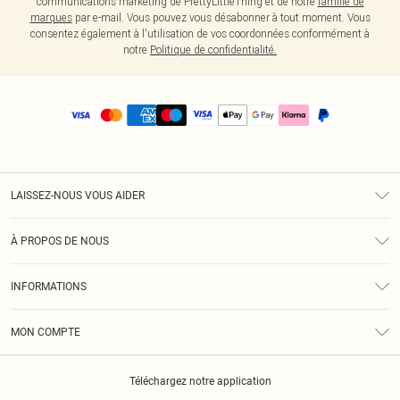
communications marketing de PrettyLittleThing et de notre
famille de
marques
par e-mail. Vous pouvez vous désabonner à tout moment. Vous
consentez également à l'utilisation de vos coordonnées conformément à
notre
Politique de confidentialité.
LAISSEZ-NOUS VOUS AIDER
Assistance
À PROPOS DE NOUS
Retours
À Notre Sujet
Guide Des Tailles
INFORMATIONS
PLT Réduction pour les étudiants
Livraison
Conditions Générales
Diversité
Royalty
MON COMPTE
Politique De Confidentialité
Klarna
Cookies
Informations Sur L’App PLT
Réduction étudiant - Student Beans
Téléchargez notre application
Historique