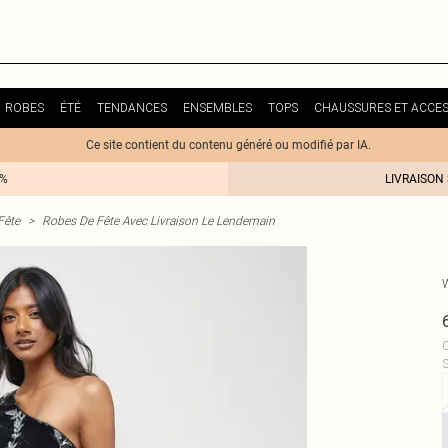
ROBES
ÉTÉ
TENDANCES
ENSEMBLES
TOPS
CHAUSSURES ET ACCES
Ce site contient du contenu généré ou modifié par IA.
0%
LIVRAISON
Fête
>
Robes De Fête Avec Livraison Le Lendemain
C
S