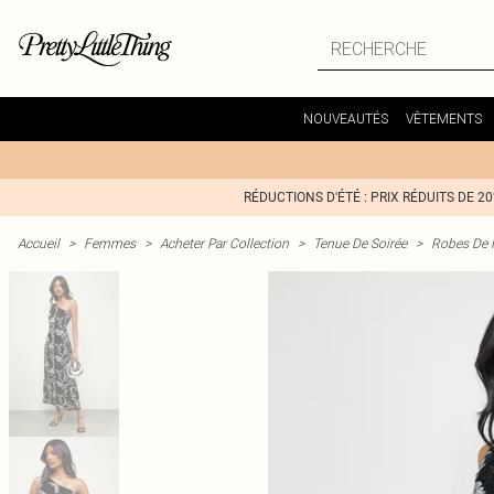
NOUVEAUTÉS
VÊTEMENTS
RÉDUCTIONS D'ÉTÉ : PRIX RÉDUITS DE 2
Accueil
>
Femmes
>
Acheter Par Collection
>
Tenue De Soirée
>
Robes De 