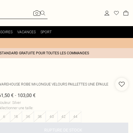
SOIRES
VACANCES
SPORT
 STANDARD GRATUITE POUR TOUTES LES COMMANDES
WAREHOUSE
ROBE MI-LONGUE VELOURS PAILLETTES UNE ÉPAULE
-
61,50 €
103,00 €
ouleur
:
Silver
électionner une taille
:
6
18
36
38
40
42
44
RUPTURE DE STOCK