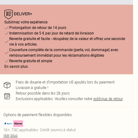
Sublimez votre expérience
Prolongation de retour de 14 jours
Indemnisation de 5 € par jour de retard de livraison
Revente gratuite et facile - récupérez de la valeur et offrez une seconde
vie à vos articles.
Couverture complète de la commande (perte, vol, dommage) avec
remboursement immédiat pour les réclamations éligibles
Revente gratuite et simple
En savoir plus
Frais de douane et d’importation UE ajoutés lors du paiement.
Livraison à gratuite !
Retour possible dans les 28 jours
Exclusions applicables.
Veuillez consulter notre
politique de retour
Options de paiement flexibles disponibles
18+, T&C applicables. Crédit soumis à statut
Voir plus