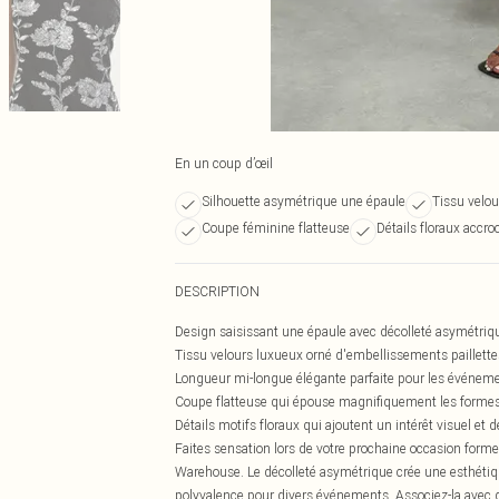
En un coup d’œil
Silhouette asymétrique une épaule
Tissu velou
Coupe féminine flatteuse
Détails floraux accr
DESCRIPTION
Design saisissant une épaule avec décolleté asymétriq
Tissu velours luxueux orné d'embellissements paillett
Longueur mi-longue élégante parfaite pour les événeme
Coupe flatteuse qui épouse magnifiquement les forme
Détails motifs floraux qui ajoutent un intérêt visuel et 
Faites sensation lors de votre prochaine occasion form
Warehouse. Le décolleté asymétrique crée une esthétiq
polyvalence pour divers événements. Associez-la avec 