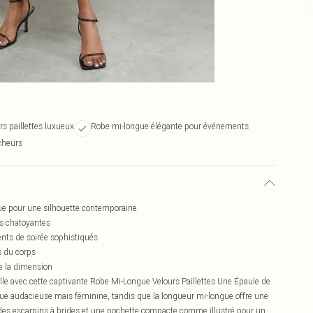
rs paillettes luxueux
Robe mi-longue élégante pour événements
ocheurs
ue pour une silhouette contemporaine
es chatoyantes
nts de soirée sophistiqués
s du corps
de la dimension
elle avec cette captivante Robe Mi-Longue Velours Paillettes Une Épaule de
ue audacieuse mais féminine, tandis que la longueur mi-longue offre une
des escarpins à brides et une pochette compacte comme illustré pour un