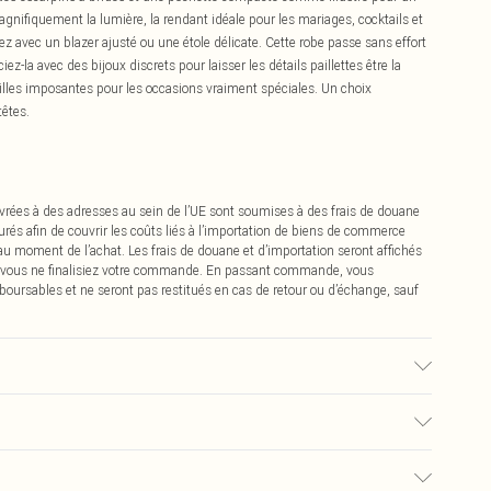
agnifiquement la lumière, la rendant idéale pour les mariages, cocktails et
ez avec un blazer ajusté ou une étole délicate. Cette robe passe sans effort
-la avec des bijoux discrets pour laisser les détails paillettes être la
eilles imposantes pour les occasions vraiment spéciales. Un choix
têtes.
vrées à des adresses au sein de l’UE sont soumises à des frais de douane
urés afin de couvrir les coûts liés à l’importation de biens de commerce
 au moment de l’achat. Les frais de douane et d’importation seront affichés
 vous ne finalisiez votre commande. En passant commande, vous
boursables et ne seront pas restitués en cas de retour ou d’échange, sauf
0% Polyester. Doublure : 100% Polyester - Lavable en machine. - Le
1m78-1m80.
0