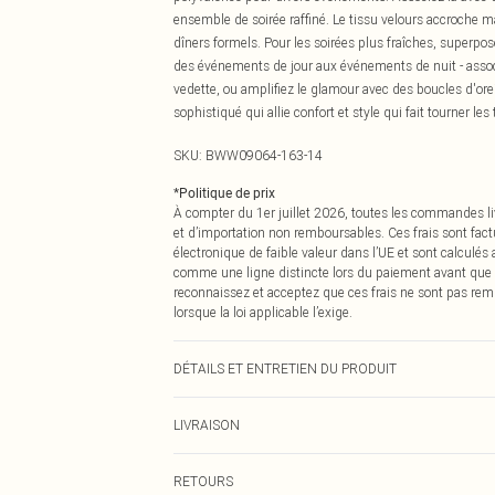
ensemble de soirée raffiné. Le tissu velours accroche m
dîners formels. Pour les soirées plus fraîches, superpos
des événements de jour aux événements de nuit - associez
vedette, ou amplifiez le glamour avec des boucles d'or
sophistiqué qui allie confort et style qui fait tourner les 
SKU:
BWW09064-163-14
*
Politique de prix
À compter du 1er juillet 2026, toutes les commandes li
et d’importation non remboursables. Ces frais sont fact
électronique de faible valeur dans l’UE et sont calculés
comme une ligne distincte lors du paiement avant que
reconnaissez et acceptez que ces frais ne sont pas rem
lorsque la loi applicable l’exige.
DÉTAILS ET ENTRETIEN DU PRODUIT
Paillettes : Polytéréphtalate d'éthylène. Principal : 10
LIVRAISON
mannequin porte une taille 10, taille approximative 
Livraison standard France
RETOURS
Jusqu'à 7 jours ouvrables