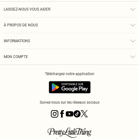
LAISSEZ-NOUS VOUS AIDER
Assistance
À PROPOS DE NOUS
Retours
À Notre Sujet
Guide Des Tailles
INFORMATIONS
PLT Réduction pour les étudiants
Livraison
Conditions Générales
Diversité
Royalty
MON COMPTE
Politique De Confidentialité
Klarna
Cookies
Informations Sur L’App PLT
Réduction étudiant - Student Beans
Téléchargez notre application
Historique
Suivez-nous sur les réseaux sociaux