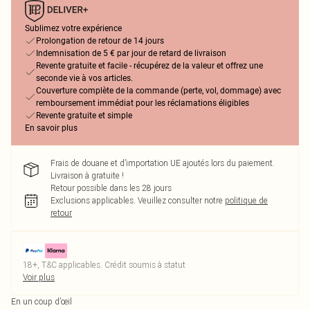
Sublimez votre expérience
Prolongation de retour de 14 jours
Indemnisation de 5 € par jour de retard de livraison
Revente gratuite et facile - récupérez de la valeur et offrez une
seconde vie à vos articles.
Couverture complète de la commande (perte, vol, dommage) avec
remboursement immédiat pour les réclamations éligibles
Revente gratuite et simple
En savoir plus
Frais de douane et d’importation UE ajoutés lors du paiement.
Livraison à gratuite !
Retour possible dans les 28 jours
Exclusions applicables.
Veuillez consulter notre
politique de
retour
18+, T&C applicables. Crédit soumis à statut
Voir plus
En un coup d’œil