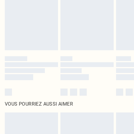
intérieur. Les articles pour la maison, y compris le linge de lit, les matelas, les
surmatelas et les oreillers, doivent être inutilisés et dans leur emballage
d'origine non ouvert. Ceci n'affecte pas vos droits statutaires.
Cliquez
ici
pour consulter l'intégralité de notre politique de retour.
VOUS POURRIEZ AUSSI AIMER