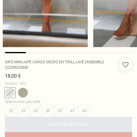
GRIS MINI-JUPE CARGO MICRO EN TWILL LAVÉ ENSEMBLE
COORDONNÉ
18,00 €
Couleur
:
Gris
Sélectionner une taille
:
32
34
36
38
40
42
44
RUPTURE DE STOCK