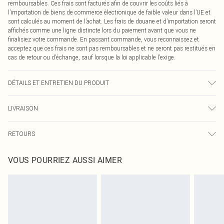
remboursables. Ces frais sont facturés afin de couvrir les coûts liés à
l’importation de biens de commerce électronique de faible valeur dans l’UE et
sont calculés au moment de l’achat. Les frais de douane et d’importation seront
affichés comme une ligne distincte lors du paiement avant que vous ne
finalisiez votre commande. En passant commande, vous reconnaissez et
acceptez que ces frais ne sont pas remboursables et ne seront pas restitués en
cas de retour ou d’échange, sauf lorsque la loi applicable l’exige.
DÉTAILS ET ENTRETIEN DU PRODUIT
100,0% Coton Veuillez noter : en raison du tissu utilisé, la couleur peut
LIVRAISON
déteindre.
Livraison standard France
0
RETOURS
Jusqu'à 7 jours ouvrables
Un problème survient ? Vous disposez de 21 jours à compter de la réception
Livraison express France
€7.99
VOUS POURRIEZ AUSSI AIMER
pour nous retourner un article.
Jusqu'à 2-3 jours ouvrables
Veuillez noter que nous ne pouvons pas rembourser les masques tendance, les
Livraison en Point Relais
€2.99
cosmétiques, les bijoux pour piercings, les jouets pour adultes, les maillots de
Jusqu'à 7 jours ouvrables
bain ou la lingerie si l'opercule d'hygiène est endommagé ou endommagé.
Les chaussures et/ou vêtements doivent être non portés, non lavés et porter
leurs étiquettes d'origine. Les chaussures doivent également être essayées en