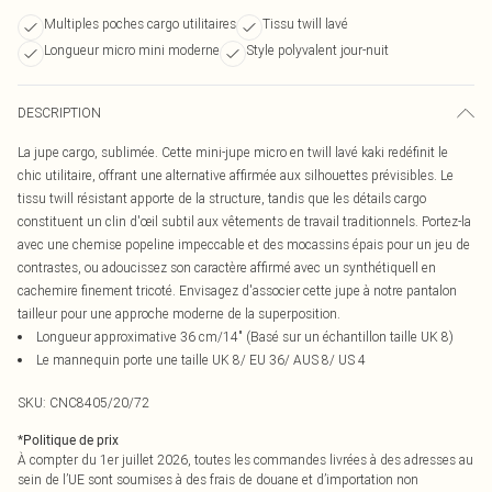
Multiples poches cargo utilitaires
Tissu twill lavé
Longueur micro mini moderne
Style polyvalent jour-nuit
DESCRIPTION
La jupe cargo, sublimée. Cette mini-jupe micro en twill lavé kaki redéfinit le
chic utilitaire, offrant une alternative affirmée aux silhouettes prévisibles. Le
tissu twill résistant apporte de la structure, tandis que les détails cargo
constituent un clin d'œil subtil aux vêtements de travail traditionnels. Portez-la
avec une chemise popeline impeccable et des mocassins épais pour un jeu de
contrastes, ou adoucissez son caractère affirmé avec un synthétiquell en
cachemire finement tricoté. Envisagez d'associer cette jupe à notre pantalon
tailleur pour une approche moderne de la superposition.
Longueur approximative 36 cm/14" (Basé sur un échantillon taille UK 8)
Le mannequin porte une taille UK 8/ EU 36/ AUS 8/ US 4
SKU:
CNC8405/20/72
*
Politique de prix
À compter du 1er juillet 2026, toutes les commandes livrées à des adresses au
sein de l’UE sont soumises à des frais de douane et d’importation non