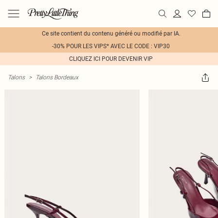
Ce site contient du contenu généré ou modifié par IA.
-30% POUR LES VIPS* AVEC LE CODE : VIP30
CLIQUEZ ICI POUR DEVENIR VIP
Talons
>
Talons Bordeaux