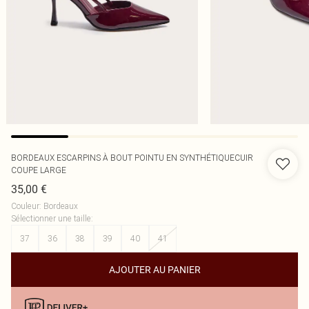
BORDEAUX ESCARPINS À BOUT POINTU EN SYNTHÉTIQUECUIR
COUPE LARGE
35,00 €
Couleur
:
Bordeaux
Sélectionner une taille
:
37
36
38
39
40
41
AJOUTER AU PANIER