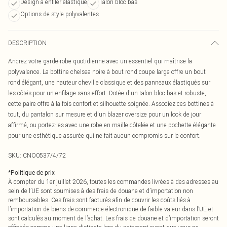
Design à enfiler élastiqué
Talon bloc bas
Options de style polyvalentes
DESCRIPTION
Ancrez votre garde-robe quotidienne avec un essentiel qui maîtrise la
polyvalence. La bottine chelsea noire à bout rond coupe large offre un bout
rond élégant, une hauteur cheville classique et des panneaux élastiqués sur
les côtés pour un enfilage sans effort. Dotée d'un talon bloc bas et robuste,
cette paire offre à la fois confort et silhouette soignée. Associez ces bottines à
tout, du pantalon sur mesure et d'un blazer oversize pour un look de jour
affirmé, ou portez-les avec une robe en maille côtelée et une pochette élégante
pour une esthétique assurée qui ne fait aucun compromis sur le confort.
SKU:
CNO0537/4/72
*
Politique de prix
À compter du 1er juillet 2026, toutes les commandes livrées à des adresses au
sein de l’UE sont soumises à des frais de douane et d’importation non
remboursables. Ces frais sont facturés afin de couvrir les coûts liés à
l’importation de biens de commerce électronique de faible valeur dans l’UE et
sont calculés au moment de l’achat. Les frais de douane et d’importation seront