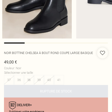
NOIR BOTTINE CHELSEA À BOUT ROND COUPE LARGE BASIQUE
49,00 €
Couleur
:
Noir
Sélectionner une taille
:
37
36
38
39
40
41
RUPTURE DE STOCK
Sublimez votre expérience