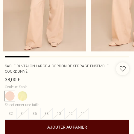
SABLE PANTALON LARGE À CORDON DE SERRAGE ENSEMBLE
COORDONNÉ
38,00 €
Couleur
:
Sable
Sélectionner une taille
:
32
34
36
38
40
42
44
AJOUTER AU PANIER