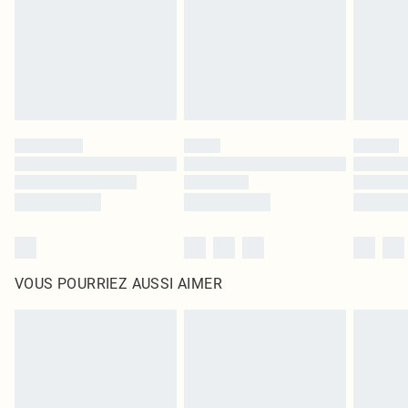
d'origine non ouvert. Ceci n'affecte pas vos droits statutaires.
Cliquez
ici
pour consulter l'intégralité de notre politique de retour.
VOUS POURRIEZ AUSSI AIMER