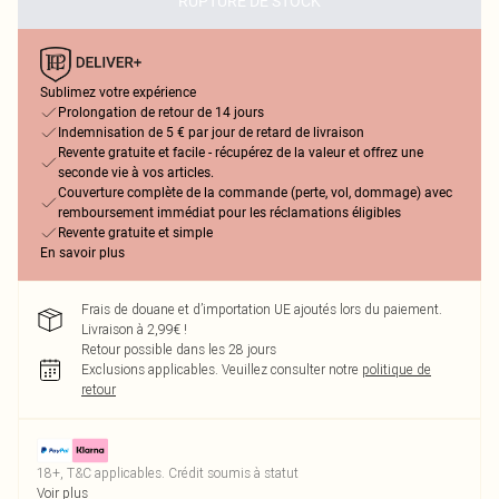
RUPTURE DE STOCK
Sublimez votre expérience
Prolongation de retour de 14 jours
Indemnisation de 5 € par jour de retard de livraison
Revente gratuite et facile - récupérez de la valeur et offrez une
seconde vie à vos articles.
Couverture complète de la commande (perte, vol, dommage) avec
remboursement immédiat pour les réclamations éligibles
Revente gratuite et simple
En savoir plus
Frais de douane et d’importation UE ajoutés lors du paiement.
Livraison à 2,99€ !
Retour possible dans les 28 jours
Exclusions applicables.
Veuillez consulter notre
politique de
retour
18+, T&C applicables. Crédit soumis à statut
Voir plus