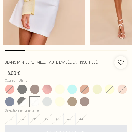
BLANC MINI-JUPE TAILLE HAUTE ÉVASÉE EN TISSU TISSÉ
18,00 €
Couleur
:
Blanc
Sélectionner une taille
:
32
34
36
38
40
42
44