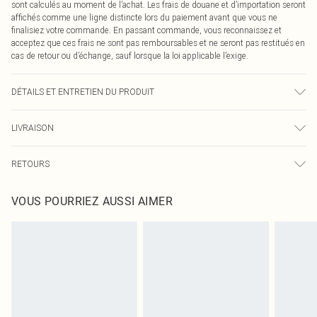
sont calculés au moment de l’achat. Les frais de douane et d’importation seront
affichés comme une ligne distincte lors du paiement avant que vous ne
finalisiez votre commande. En passant commande, vous reconnaissez et
acceptez que ces frais ne sont pas remboursables et ne seront pas restitués en
cas de retour ou d’échange, sauf lorsque la loi applicable l’exige.
DÉTAILS ET ENTRETIEN DU PRODUIT
65,0 % Polyester, 35,0 % Rayonne Veuillez noter : en raison du tissu utilisé, la
LIVRAISON
couleur peut déteindre.
Livraison standard France
€2.99
RETOURS
Jusqu'à 7 jours ouvrables
Un problème survient ? Vous disposez de 21 jours à compter de la réception
Livraison express France
€9.99
VOUS POURRIEZ AUSSI AIMER
pour nous retourner un article.
Jusqu'à 2-3 jours ouvrables
Veuillez noter que nous ne pouvons pas rembourser les masques tendance, les
Livraison en Point Relais
€2.99
cosmétiques, les bijoux pour piercings, les jouets pour adultes, les maillots de
Jusqu'à 7 jours ouvrables
bain ou la lingerie si l'opercule d'hygiène est endommagé ou endommagé.
Les chaussures et/ou vêtements doivent être non portés, non lavés et porter
leurs étiquettes d'origine. Les chaussures doivent également être essayées en
intérieur. Les articles pour la maison, y compris le linge de lit, les matelas, les
surmatelas et les oreillers, doivent être inutilisés et dans leur emballage