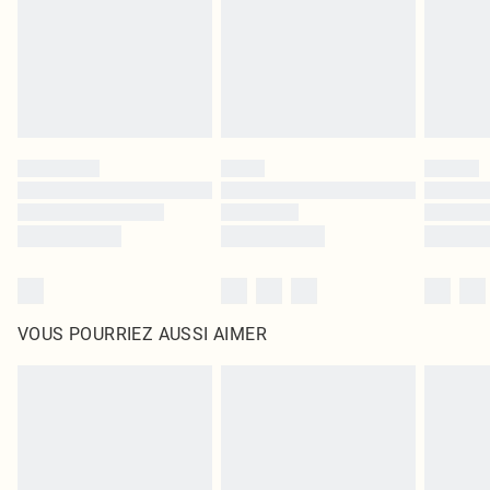
d'origine non ouvert. Ceci n'affecte pas vos droits statutaires.
Cliquez
ici
pour consulter l'intégralité de notre politique de retour.
VOUS POURRIEZ AUSSI AIMER