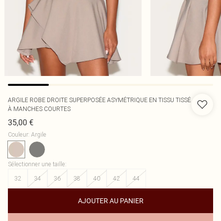
ARGILE ROBE DROITE SUPERPOSÉE ASYMÉTRIQUE EN TISSU TISSÉ
À MANCHES COURTES
35,00 €
Couleur
:
Argile
Sélectionner une taille
:
32
34
36
38
40
42
44
AJOUTER AU PANIER