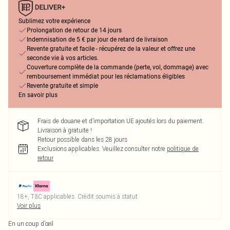
Sublimez votre expérience
Prolongation de retour de 14 jours
Indemnisation de 5 € par jour de retard de livraison
Revente gratuite et facile - récupérez de la valeur et offrez une
seconde vie à vos articles.
Couverture complète de la commande (perte, vol, dommage) avec
remboursement immédiat pour les réclamations éligibles
Revente gratuite et simple
En savoir plus
Frais de douane et d’importation UE ajoutés lors du paiement.
Livraison à gratuite !
Retour possible dans les 28 jours
Exclusions applicables.
Veuillez consulter notre
politique de
retour
18+, T&C applicables. Crédit soumis à statut
Voir plus
En un coup d’œil