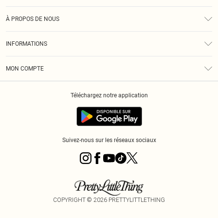
Assistance
À PROPOS DE NOUS
Retours
À Notre Sujet
Guide Des Tailles
INFORMATIONS
PLT Réduction pour les étudiants
Livraison
Conditions Générales
Diversité
Royalty
MON COMPTE
Politique De Confidentialité
Klarna
Cookies
Informations Sur L’App PLT
Réduction étudiant - Student Beans
Téléchargez notre application
Historique
Suivez-nous sur les réseaux sociaux
COPYRIGHT ©
2026
PRETTYLITTLETHING