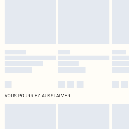
surmatelas et les oreillers, doivent être inutilisés et dans leur emballage
d'origine non ouvert. Ceci n'affecte pas vos droits statutaires.
Cliquez
ici
pour consulter l'intégralité de notre politique de retour.
VOUS POURRIEZ AUSSI AIMER