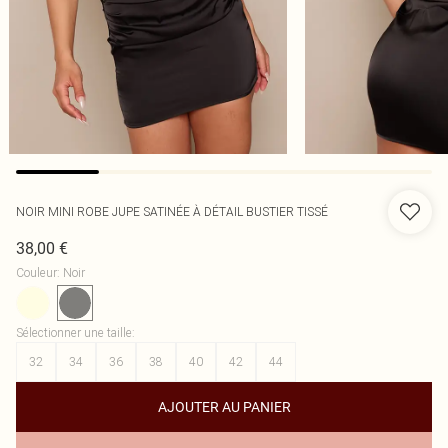
NOIR MINI ROBE JUPE SATINÉE À DÉTAIL BUSTIER TISSÉ
38,00 €
Couleur
:
Noir
Sélectionner une taille
:
32
34
36
38
40
42
44
AJOUTER AU PANIER