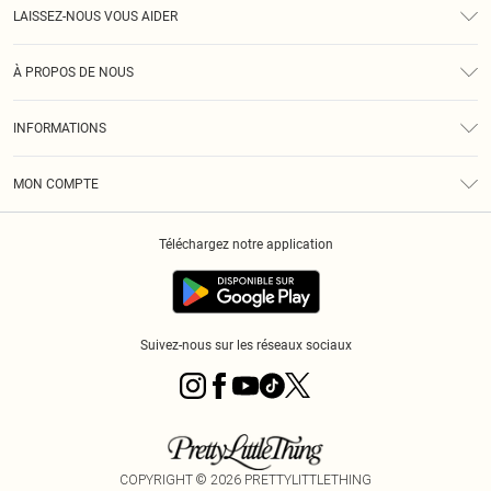
LAISSEZ-NOUS VOUS AIDER
Assistance
À PROPOS DE NOUS
Retours
À Notre Sujet
Guide Des Tailles
INFORMATIONS
PLT Réduction pour les étudiants
Livraison
Conditions Générales
Diversité
Royalty
MON COMPTE
Politique De Confidentialité
Klarna
Cookies
Informations Sur L’App PLT
Réduction étudiant - Student Beans
Téléchargez notre application
Historique
Suivez-nous sur les réseaux sociaux
COPYRIGHT ©
2026
PRETTYLITTLETHING