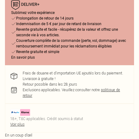
Sublimez votre expérience
Prolongation de retour de 14 jours
Indemnisation de 5 € par jour de retard de livraison
Revente gratuite et facile - récupérez de la valeur et offrez une
seconde vie à vos articles.
Couverture complète de la commande (perte, vol, dommage) avec
remboursement immédiat pour les réclamations éligibles
Revente gratuite et simple
En savoir plus
Frais de douane et d’importation UE ajoutés lors du paiement.
Livraison à gratuite !
Retour possible dans les 28 jours
Exclusions applicables.
Veuillez consulter notre
politique de
retour
18+, T&C applicables. Crédit soumis à statut
Voir plus
En un coup d’œil