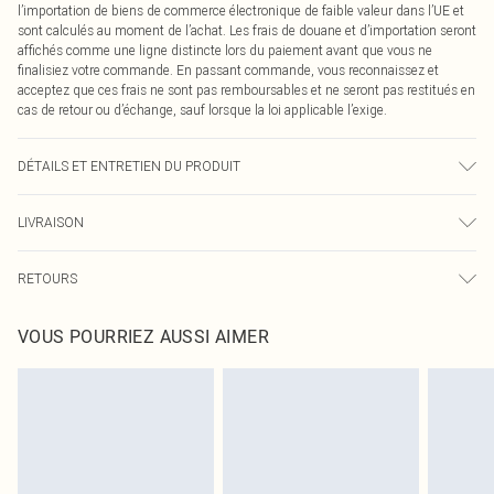
l’importation de biens de commerce électronique de faible valeur dans l’UE et
sont calculés au moment de l’achat. Les frais de douane et d’importation seront
affichés comme une ligne distincte lors du paiement avant que vous ne
finalisiez votre commande. En passant commande, vous reconnaissez et
acceptez que ces frais ne sont pas remboursables et ne seront pas restitués en
cas de retour ou d’échange, sauf lorsque la loi applicable l’exige.
DÉTAILS ET ENTRETIEN DU PRODUIT
100% Polyester Veuillez noter : en raison du tissu utilisé, la couleur peut
LIVRAISON
déteindre.
Livraison standard France
0
RETOURS
Jusqu'à 7 jours ouvrables
Un problème survient ? Vous disposez de 21 jours à compter de la réception
Livraison express France
€7.99
VOUS POURRIEZ AUSSI AIMER
pour nous retourner un article.
Jusqu'à 2-3 jours ouvrables
Veuillez noter que nous ne pouvons pas rembourser les masques tendance, les
Livraison en Point Relais
€2.99
cosmétiques, les bijoux pour piercings, les jouets pour adultes, les maillots de
Jusqu'à 7 jours ouvrables
bain ou la lingerie si l'opercule d'hygiène est endommagé ou endommagé.
Les chaussures et/ou vêtements doivent être non portés, non lavés et porter
leurs étiquettes d'origine. Les chaussures doivent également être essayées en
intérieur. Les articles pour la maison, y compris le linge de lit, les matelas, les