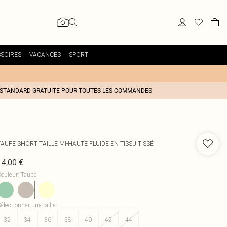
SOIRES
VACANCES
SPORT
 STANDARD GRATUITE POUR TOUTES LES COMMANDES
AUPE SHORT TAILLE MI-HAUTE FLUIDE EN TISSU TISSÉ
14,00 €
ouleur
:
Taupe
électionner une taille
:
32
34
36
38
40
42
44