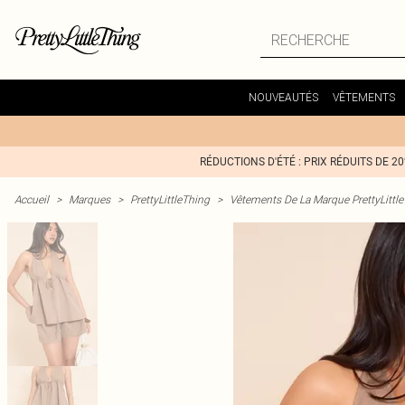
NOUVEAUTÉS
VÊTEMENTS
RÉDUCTIONS D'ÉTÉ : PRIX RÉDUITS DE 2
Accueil
>
Marques
>
PrettyLittleThing
>
Vêtements De La Marque PrettyLittl