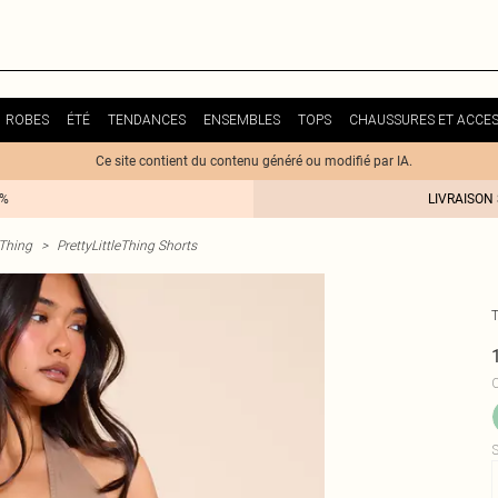
ROBES
ÉTÉ
TENDANCES
ENSEMBLES
TOPS
CHAUSSURES ET ACCES
Ce site contient du contenu généré ou modifié par IA.
0%
LIVRAISON
eThing
>
PrettyLittleThing Shorts
T
C
S