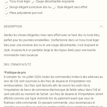
Tissu tissé léger
Coupe décontractée respirante
Design élégant à encolure dos nu
Style élégant sans effort
Pièce polyvalente jour-nuit
DESCRIPTION
Gardez les choses élégantes mais sans effort avec ce haut dos nu tissé bleu,
parfait pour les journées ensoleillées. Confectionné dans un tissu tissé léger
bleu avec une encolure dos nu et une coupe décontractée, il est respirant et
stylé. Associez-le à un pantalon large et des bijoux dorés pour une touche
minimaliste mais luxueuse.
SKU:
CNN4314/5/72
*
Politique de prix
À compter du 1er juillet 2026, toutes les commandes livrées à des adresses au
sein de l’UE sont soumises à des frais de douane et d’importation non
remboursables. Ces frais sont facturés afin de couvrir les coûts liés à
l’importation de biens de commerce électronique de faible valeur dans l’UE et
sont calculés au moment de l’achat. Les frais de douane et d’importation seront
affichés comme une ligne distincte lors du paiement avant que vous ne
finalisiez votre commande. En passant commande, vous reconnaissez et
acceptez que ces frais ne sont pas remboursables et ne seront pas restitués en