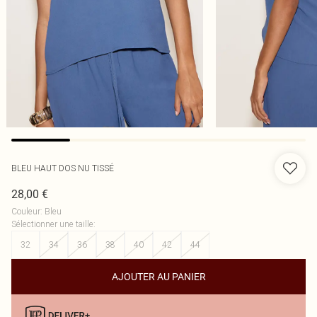
BLEU HAUT DOS NU TISSÉ
28,00 €
Couleur
:
Bleu
Sélectionner une taille
:
32
34
36
38
40
42
44
AJOUTER AU PANIER