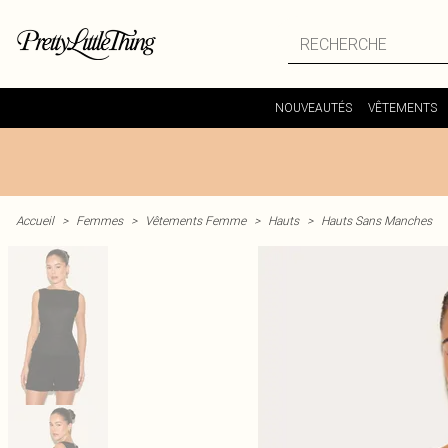
NOUVEAUTÉS
VÊTEMENTS
Accueil
>
Femmes
>
Vêtements Femme
>
Hauts
>
Hauts Sans Manches