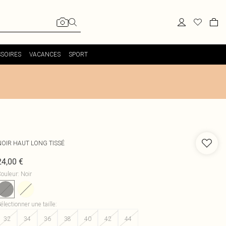
SOIRES
VACANCES
SPORT
NOIR HAUT LONG TISSÉ
24,00 €
ouleur
:
Noir
électionner une taille
:
32
34
36
38
40
42
44