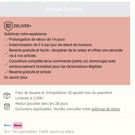
RUPTURE DE STOCK
Sublimez votre expérience
Prolongation de retour de 14 jours
Indemnisation de 5 € par jour de retard de livraison
Revente gratuite et facile - récupérez de la valeur et offrez une seconde
vie à vos articles.
Couverture complète de la commande (perte, vol, dommage) avec
remboursement immédiat pour les réclamations éligibles
Revente gratuite et simple
En savoir plus
Frais de douane et d’importation UE ajoutés lors du paiement.
Livraison à 2,99€ !
Retour possible dans les 28 jours
Exclusions applicables.
Veuillez consulter notre
politique de retour
18+, T&C applicables. Crédit soumis à statut