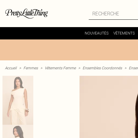
NOUVEAUTÉS
VÊTEMENTS
Accueil
>
Femmes
>
Vêtements Femme
>
Ensembles Coordonnés
>
Ensem