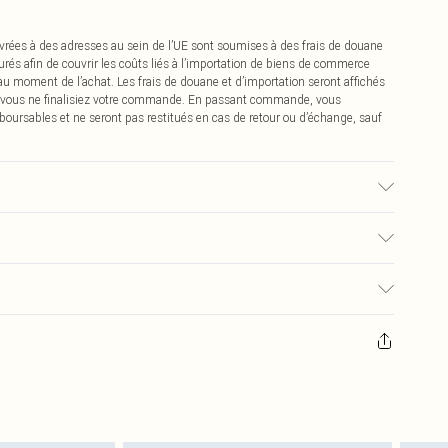
vrées à des adresses au sein de l’UE sont soumises à des frais de douane
urés afin de couvrir les coûts liés à l’importation de biens de commerce
 au moment de l’achat. Les frais de douane et d’importation seront affichés
 vous ne finalisiez votre commande. En passant commande, vous
boursables et ne seront pas restitués en cas de retour ou d’échange, sauf
 du tissu utilisé, la couleur peut déteindre.
€2.99
pter de la réception pour nous retourner un article.
€9.99
masques tendance, les cosmétiques, les bijoux pour piercings, les jouets
'opercule d'hygiène est endommagé ou endommagé.
€2.99
 non lavés et porter leurs étiquettes d'origine. Les chaussures doivent
a maison, y compris le linge de lit, les matelas, les surmatelas et les
d'origine non ouvert. Ceci n'affecte pas vos droits statutaires.