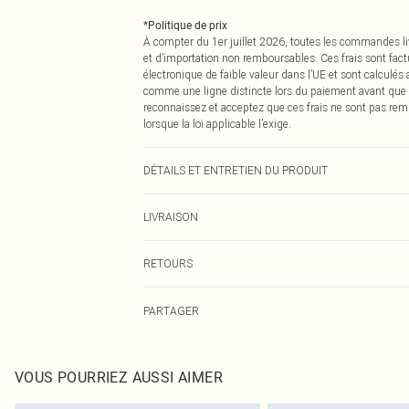
*
Politique de prix
À compter du 1er juillet 2026, toutes les commandes li
et d’importation non remboursables. Ces frais sont fact
électronique de faible valeur dans l’UE et sont calculés
comme une ligne distincte lors du paiement avant que
reconnaissez et acceptez que ces frais ne sont pas rem
lorsque la loi applicable l’exige.
DÉTAILS ET ENTRETIEN DU PRODUIT
50,0 % Polyester, 50,0 % Coton Veuillez noter : en raison
LIVRAISON
Livraison standard France
RETOURS
Jusqu'à 7 jours ouvrables
Un problème survient ? Vous disposez de 21 jours à com
Livraison express France
PARTAGER
Veuillez noter que nous ne pouvons pas rembourser les 
Jusqu'à 2-3 jours ouvrables
pour adultes, les maillots de bain ou la lingerie si l
Livraison en Point Relais
Les chaussures et/ou vêtements doivent être non portés,
Jusqu'à 7 jours ouvrables
également être essayées en intérieur. Les articles pour l
VOUS POURRIEZ AUSSI AIMER
oreillers, doivent être inutilisés et dans leur emballage 