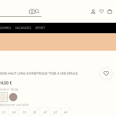
SOIRES
VACANCES
SPORT
BEIGE HAUT LONG ASYMÉTRIQUE TISSÉ À UNE ÉPAULE
24,00 €
ouleur
:
Beige
électionner une taille
:
32
34
36
38
40
42
44