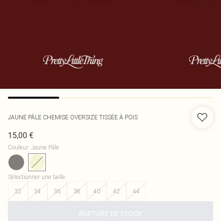
JAUNE PÂLE CHEMISE OVERSIZE TISSÉE À POIS
15,00 €
Couleur
:
Jaune Pâle
Sélectionner une taille
:
32
34
36
38
40
42
44
RUPTURE DE STOCK