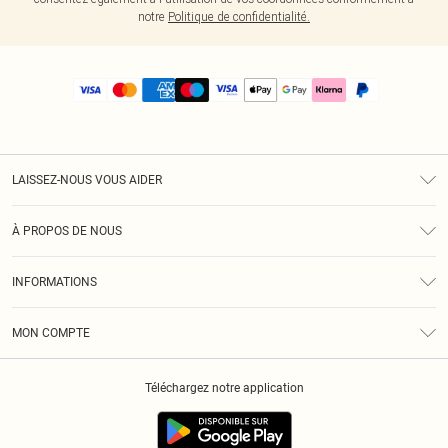
notre
Politique de confidentialité.
LAISSEZ-NOUS VOUS AIDER
Assistance
À PROPOS DE NOUS
Retours
À Notre Sujet
Guide Des Tailles
INFORMATIONS
PLT Réduction pour les étudiants
Livraison
Conditions Générales
Diversité
Royalty
MON COMPTE
Politique De Confidentialité
Klarna
Cookies
Informations Sur L’App PLT
Réduction étudiant - Student Beans
Téléchargez notre application
Historique