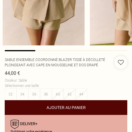
SABLE ENSEMBLE COORDONNÉ BLAZER TISSÉ À DÉCOLLETÉ
PLONGEANT AVEC CAPE EN MOUSSELINE ET DOS DRAPÉ
44,00 €
Couleur
:
Sable
Sélectionner une taille
:
32
34
36
38
40
42
44
AJOUTER AU PANIER
Sublimez votre expérience