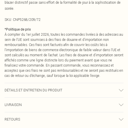
blazer distinctif passe sans effort de la formalité de jour à la sophistication de
soirée.
SKU:
CNP5268/209/72
*
Politique de prix
À compter du 1er juillet 2026, toutes les commandes livrées à des adresses au
sein de l’UE sont soumises à des frais de douane et d’importation non
remboursables. Ces frais sont facturés afin de couvrir les coûts liés à
l’importation de biens de commerce électronique de faible valeur dans l’UE et
sont calculés au moment de l’achat. Les frais de douane et d’importation seront
affichés comme une ligne distincte lors du paiement avant que vous ne
finalisiez votre commande. En passant commande, vous reconnaissez et
acceptez que ces frais ne sont pas remboursables et ne seront pas restitués en
cas de retour ou d’échange, sauf lorsque la loi applicable l’exige.
DÉTAILS ET ENTRETIEN DU PRODUIT
92% Polyester, 8% Élasthanne Veuillez noter : en raison du tissu utilisé, la
LIVRAISON
couleur peut déteindre.
Livraison standard France
0
RETOURS
Jusqu'à 7 jours ouvrables