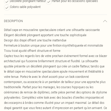
Décolleté plongeant flatteur
Parfait pour les occasions spéciales
Coloris sable polyvalent
DESCRIPTION
Détail cape en mousseline spectaculaire créant une silhouette saisissante
Élégant décolleté plongeant apportant une touche sophistiquée
Design dos drapé offrant une touche inattendue
Fermeture à bouton unique pour une finition ésynthétiquerée et minimaliste
Tissu tissé ajusté offrant structure et forme
Captez tous les regards lors de votre prochain événement formel avec ce blazer
architectural qui fusionne brillamment structure et fluidité. La silhouette
ajustée présente un décolleté plongeant qui crée un cadre flatteur, tandis que
le détail cape en mousseline spectaculaire ajoute mouvement et théâtralité à
votre tenue. Portez-le avec le short assorti pour un look coordonné
contemporain, ou associez-le à un pantalon de tailleur pour une approche plus
traditionnelle. Parfait pour les mariages, les courses hippiques ou les
cérémonies de remise de diplômes, cette pièce permet des options de stylisme
polyvalentes. Complétez votre look avec des boucles d'oreilles imposantes et
des escarpins à brides comme illustré pour un impact maximal. Le détail dos
drapé garantit que vous ferez autant d'impression en partant qu'en arrivant. Ce