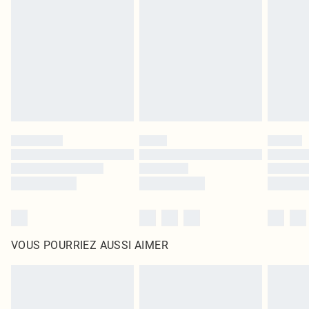
intérieur. Les articles pour la maison, y compris le linge de lit, les matelas, les
surmatelas et les oreillers, doivent être inutilisés et dans leur emballage
d'origine non ouvert. Ceci n'affecte pas vos droits statutaires.
Cliquez
ici
pour consulter l'intégralité de notre politique de retour.
VOUS POURRIEZ AUSSI AIMER