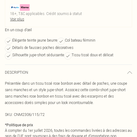
18+, T&C applicables. Crédit soumis à statut
Voir plus
En un coup d’œil
Élégante teinte jaune beurre
Col bateau féminin
Détails de fausses poches décoratives
Silhouette jupe-short séduisante
Tissu tissé doux et délicat
DESCRIPTION
Présentée dans un tissu tissé rose bonbon avec détail de poches, une coupe
sans manches et un style jupe-short. Associez cette combi-short jupe-short
sans manches rose bonbon en tissu tissé avec des escarpins et des
accessoires dorés simples pour un look incontournable.
SKU:
CNM2306/115/72
*
Politique de prix
À compter du 1er juillet 2026, toutes les commandes livrées à des adresses au
sein de l’UE sont soumises à des frais de douane et d’importation non