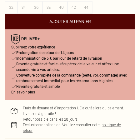
32
34
36
38
40
42
44
AJOUTER AU PANIER
Sublimez votre expérience
Prolongation de retour de 14 jours
Indemnisation de 5 € par jour de retard de livraison
Revente gratuite et facile - récupérez de la valeur et offrez une
seconde vie à vos articles.
Couverture complète de la commande (perte, vol, dommage) avec
remboursement immédiat pour les réclamations éligibles
Revente gratuite et simple
En savoir plus
Frais de douane et d’importation UE ajoutés lors du paiement.
Livraison à gratuite !
Retour possible dans les 28 jours
Exclusions applicables.
Veuillez consulter notre
politique de
retour