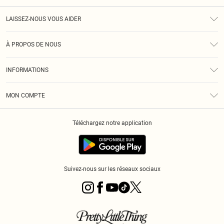
LAISSEZ-NOUS VOUS AIDER
Assistance
À PROPOS DE NOUS
Retours
À Notre Sujet
Guide Des Tailles
INFORMATIONS
PLT Réduction pour les étudiants
Livraison
Conditions Générales
Diversité
Royalty
MON COMPTE
Politique De Confidentialité
Klarna
Cookies
Informations Sur L’App PLT
Réduction étudiant - Student Beans
Téléchargez notre application
Historique
Suivez-nous sur les réseaux sociaux