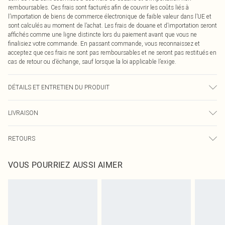
remboursables. Ces frais sont facturés afin de couvrir les coûts liés à
l’importation de biens de commerce électronique de faible valeur dans l’UE et
sont calculés au moment de l’achat. Les frais de douane et d’importation seront
affichés comme une ligne distincte lors du paiement avant que vous ne
finalisiez votre commande. En passant commande, vous reconnaissez et
acceptez que ces frais ne sont pas remboursables et ne seront pas restitués en
cas de retour ou d’échange, sauf lorsque la loi applicable l’exige.
DÉTAILS ET ENTRETIEN DU PRODUIT
92,0 % Polyester, 8,0 % Élasthanne Veuillez noter : en raison du tissu utilisé, la
LIVRAISON
couleur peut déteindre.
Livraison standard France
0
RETOURS
Jusqu'à 7 jours ouvrables
Un problème survient ? Vous disposez de 21 jours à compter de la réception
Livraison express France
€7.99
VOUS POURRIEZ AUSSI AIMER
pour nous retourner un article.
Jusqu'à 2-3 jours ouvrables
Veuillez noter que nous ne pouvons pas rembourser les masques tendance, les
Livraison en Point Relais
€2.99
cosmétiques, les bijoux pour piercings, les jouets pour adultes, les maillots de
Jusqu'à 7 jours ouvrables
bain ou la lingerie si l'opercule d'hygiène est endommagé ou endommagé.
Les chaussures et/ou vêtements doivent être non portés, non lavés et porter
leurs étiquettes d'origine. Les chaussures doivent également être essayées en