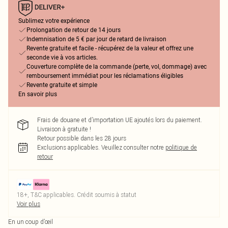
Sublimez votre expérience
Prolongation de retour de 14 jours
Indemnisation de 5 € par jour de retard de livraison
Revente gratuite et facile - récupérez de la valeur et offrez une
seconde vie à vos articles.
Couverture complète de la commande (perte, vol, dommage) avec
remboursement immédiat pour les réclamations éligibles
Revente gratuite et simple
En savoir plus
Frais de douane et d’importation UE ajoutés lors du paiement.
Livraison à gratuite !
Retour possible dans les 28 jours
Exclusions applicables.
Veuillez consulter notre
politique de
retour
18+, T&C applicables. Crédit soumis à statut
Voir plus
En un coup d’œil