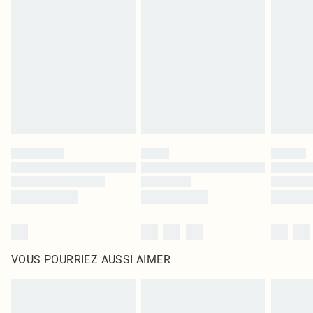
leurs étiquettes d'origine. Les chaussures doivent également être essayées en
intérieur. Les articles pour la maison, y compris le linge de lit, les matelas, les
surmatelas et les oreillers, doivent être inutilisés et dans leur emballage
d'origine non ouvert. Ceci n'affecte pas vos droits statutaires.
Cliquez
ici
pour consulter l'intégralité de notre politique de retour.
VOUS POURRIEZ AUSSI AIMER