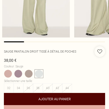
SAUGE PANTALON DROIT TISSÉ À DÉTAIL DE POCHES
38,00 €
Couleur
:
Sauge
Sélectionner une taille
:
32
34
36
38
40
42
44
AJOUTER AU PANIER