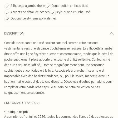
Silhouette à jambe droite
Construction en tissu tissé
Accents de détail de poches
Style quotidien rehaussé
Options de stylisme polyvalentes
DESCRIPTION
Considérez ce pantalon tissé couleur caramel comme votre raccourci
vestimentaire vers une élégance quotidienne rehaussée. La silhouette à jambe
droite offre une ligne ésynthétiquerée et contemporaine, tandis que le détail de
poche subtilement placé apporte une touche d'utilité réfléchie. Confectionné
dans un tissu tissé raffiné, il tombe magnifiquement pour une sensation
sophistiquée et confortable à la fois. Associez-le à une chemise ample et
impeccable avec des baskets tendance, ou, pour la soirée, mariez-le avec un
haut en maille court et des talons discrets. Découvrez d'autres pantalons pour
compléter votre garde-robe capsule au sein de notre collection de bas
soigneusement sélectionnée.
SKU:
CNM0911/2897/72
*
Politique de prix
À compter du 1er juillet 2026, toutes les commandes livrées à des adresses au