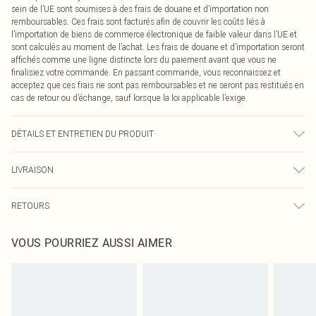
sein de l’UE sont soumises à des frais de douane et d’importation non
remboursables. Ces frais sont facturés afin de couvrir les coûts liés à
l’importation de biens de commerce électronique de faible valeur dans l’UE et
sont calculés au moment de l’achat. Les frais de douane et d’importation seront
affichés comme une ligne distincte lors du paiement avant que vous ne
finalisiez votre commande. En passant commande, vous reconnaissez et
acceptez que ces frais ne sont pas remboursables et ne seront pas restitués en
cas de retour ou d’échange, sauf lorsque la loi applicable l’exige.
DÉTAILS ET ENTRETIEN DU PRODUIT
65,0 % polyester, 35,0 % rayonne Veuillez noter : en raison du tissu utilisé, la
LIVRAISON
couleur peut déteindre.
Livraison standard France
0
RETOURS
Jusqu'à 7 jours ouvrables
Un problème survient ? Vous disposez de 21 jours à compter de la réception
Livraison express France
€7.99
VOUS POURRIEZ AUSSI AIMER
pour nous retourner un article.
Jusqu'à 2-3 jours ouvrables
Veuillez noter que nous ne pouvons pas rembourser les masques tendance, les
Livraison en Point Relais
€2.99
cosmétiques, les bijoux pour piercings, les jouets pour adultes, les maillots de
Jusqu'à 7 jours ouvrables
bain ou la lingerie si l'opercule d'hygiène est endommagé ou endommagé.
Les chaussures et/ou vêtements doivent être non portés, non lavés et porter