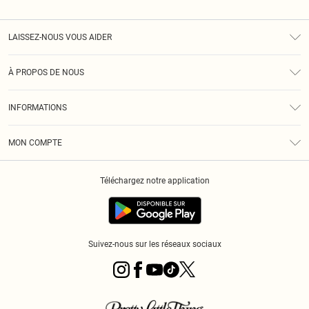
LAISSEZ-NOUS VOUS AIDER
Assistance
À PROPOS DE NOUS
Retours
À Notre Sujet
Guide Des Tailles
INFORMATIONS
PLT Réduction pour les étudiants
Livraison
Conditions Générales
Diversité
Royalty
MON COMPTE
Politique De Confidentialité
Klarna
Cookies
Informations Sur L’App PLT
Réduction étudiant - Student Beans
Téléchargez notre application
Historique
Suivez-nous sur les réseaux sociaux