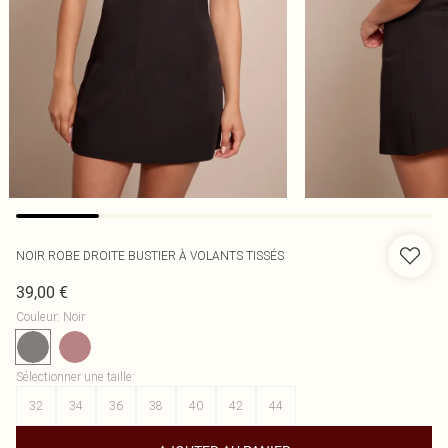
NOIR ROBE DROITE BUSTIER À VOLANTS TISSÉS
39,00 €
Couleur
:
Noir
Sélectionner une taille
:
32
34
36
38
40
42
44