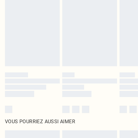
Les chaussures et/ou vêtements doivent être non portés, non lavés et porter
leurs étiquettes d'origine. Les chaussures doivent également être essayées en
intérieur. Les articles pour la maison, y compris le linge de lit, les matelas, les
surmatelas et les oreillers, doivent être inutilisés et dans leur emballage
d'origine non ouvert. Ceci n'affecte pas vos droits statutaires.
Cliquez
ici
pour consulter l'intégralité de notre politique de retour.
VOUS POURRIEZ AUSSI AIMER