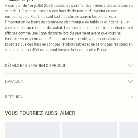
*
Politique de prix
À compter du 1er juillet 2026, toutes les commandes livrées à des adresses au
sein de l’UE sont soumises à des frais de douane et d’importation non
remboursables. Ces frais sont facturés afin de couvrir les coûts liés à
l’importation de biens de commerce électronique de faible valeur dans l’UE et
sont calculés au moment de l’achat. Les frais de douane et d’importation seront
affichés comme une ligne distincte lors du paiement avant que vous ne
finalisiez votre commande. En passant commande, vous reconnaissez et
acceptez que ces frais ne sont pas remboursables et ne seront pas restitués en
cas de retour ou d’échange, sauf lorsque la loi applicable l’exige.
DÉTAILS ET ENTRETIEN DU PRODUIT
92% Polyester, 8% Élasthanne Veuillez noter : en raison du tissu utilisé, la
LIVRAISON
couleur peut déteindre.
Livraison standard France
€2.99
RETOURS
Jusqu'à 7 jours ouvrables
Un problème survient ? Vous disposez de 21 jours à compter de la réception
Livraison express France
€9.99
VOUS POURRIEZ AUSSI AIMER
pour nous retourner un article.
Jusqu'à 2-3 jours ouvrables
Veuillez noter que nous ne pouvons pas rembourser les masques tendance, les
Livraison en Point Relais
€2.99
cosmétiques, les bijoux pour piercings, les jouets pour adultes, les maillots de
Jusqu'à 7 jours ouvrables
bain ou la lingerie si l'opercule d'hygiène est endommagé ou endommagé.