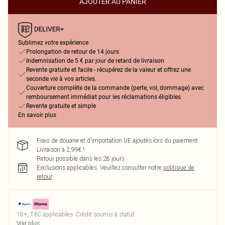
AJOUTER AU PANIER
Sublimez votre expérience
Prolongation de retour de 14 jours
Indemnisation de 5 € par jour de retard de livraison
Revente gratuite et facile - récupérez de la valeur et offrez une
seconde vie à vos articles.
Couverture complète de la commande (perte, vol, dommage) avec
remboursement immédiat pour les réclamations éligibles
Revente gratuite et simple
En savoir plus
Frais de douane et d’importation UE ajoutés lors du paiement.
Livraison à 2,99€ !
Retour possible dans les 28 jours
Exclusions applicables.
Veuillez consulter notre
politique de
retour
18+, T&C applicables. Crédit soumis à statut
Voir plus