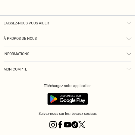
LAISSEZ-NOUS VOUS AIDER
Assistance
À PROPOS DE NOUS
Retours
À Notre Sujet
Guide Des Tailles
INFORMATIONS
PLT Réduction pour les étudiants
Livraison
Conditions Générales
Diversité
Royalty
MON COMPTE
Politique De Confidentialité
Klarna
Cookies
Informations Sur L’App PLT
Réduction étudiant - Student Beans
Téléchargez notre application
Historique
Suivez-nous sur les réseaux sociaux