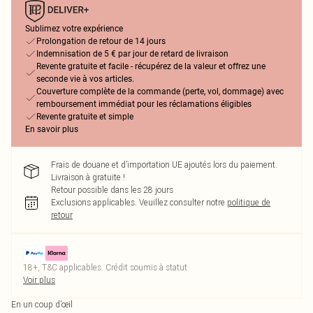
Sublimez votre expérience
Prolongation de retour de 14 jours
Indemnisation de 5 € par jour de retard de livraison
Revente gratuite et facile - récupérez de la valeur et offrez une
seconde vie à vos articles.
Couverture complète de la commande (perte, vol, dommage) avec
remboursement immédiat pour les réclamations éligibles
Revente gratuite et simple
En savoir plus
Frais de douane et d’importation UE ajoutés lors du paiement.
Livraison à gratuite !
Retour possible dans les 28 jours
Exclusions applicables.
Veuillez consulter notre
politique de
retour
18+, T&C applicables. Crédit soumis à statut
Voir plus
En un coup d’œil