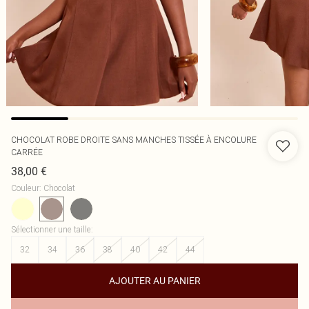
CHOCOLAT ROBE DROITE SANS MANCHES TISSÉE À ENCOLURE
CARRÉE
38,00 €
Couleur
:
Chocolat
Sélectionner une taille
:
32
34
36
38
40
42
44
AJOUTER AU PANIER