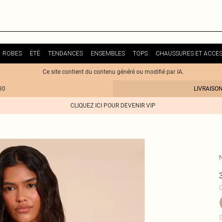
ROBES
ÉTÉ
TENDANCES
ENSEMBLES
TOPS
CHAUSSURES ET ACCES
Ce site contient du contenu généré ou modifié par IA.
30
LIVRAISO
CLIQUEZ ICI POUR DEVENIR VIP
C
S