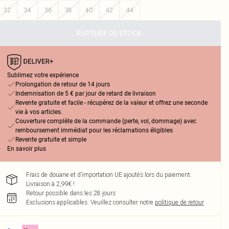
32
34
36
38
40
42
44
RUPTURE DE STOCK
Sublimez votre expérience
Prolongation de retour de 14 jours
Indemnisation de 5 € par jour de retard de livraison
Revente gratuite et facile - récupérez de la valeur et offrez une seconde
vie à vos articles.
Couverture complète de la commande (perte, vol, dommage) avec
remboursement immédiat pour les réclamations éligibles
Revente gratuite et simple
En savoir plus
Frais de douane et d’importation UE ajoutés lors du paiement.
Livraison à 2,99€ !
Retour possible dans les 28 jours
Exclusions applicables.
Veuillez consulter notre
politique de retour