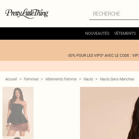
NOUVEAUTÉS
VÊTEMENTS
-30% POUR LES VIPS* AVEC LE CODE : VIP
Accueil
>
Femmes
>
Vêtements Femme
>
Hauts
>
Hauts Sans Manches