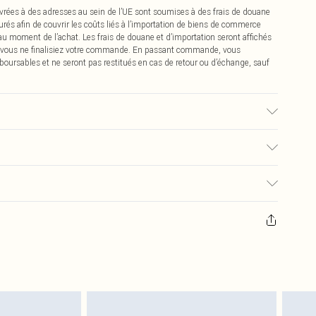
vrées à des adresses au sein de l’UE sont soumises à des frais de douane
urés afin de couvrir les coûts liés à l’importation de biens de commerce
 au moment de l’achat. Les frais de douane et d’importation seront affichés
 vous ne finalisiez votre commande. En passant commande, vous
boursables et ne seront pas restitués en cas de retour ou d’échange, sauf
isé, la couleur peut déteindre.
€2.99
pter de la réception pour nous retourner un article.
€9.99
masques tendance, les cosmétiques, les bijoux pour piercings, les jouets
'opercule d'hygiène est endommagé ou endommagé.
€2.99
 non lavés et porter leurs étiquettes d'origine. Les chaussures doivent
a maison, y compris le linge de lit, les matelas, les surmatelas et les
d'origine non ouvert. Ceci n'affecte pas vos droits statutaires.
 de retour.