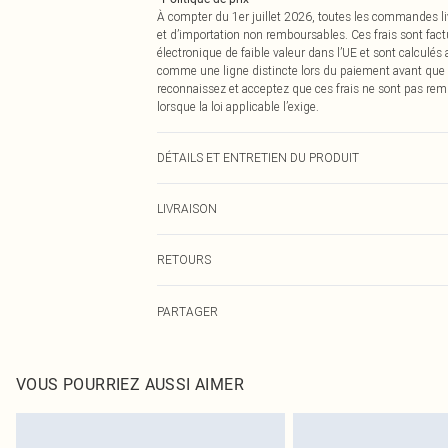
À compter du 1er juillet 2026, toutes les commandes li
et d’importation non remboursables. Ces frais sont fact
électronique de faible valeur dans l’UE et sont calculés
comme une ligne distincte lors du paiement avant que
reconnaissez et acceptez que ces frais ne sont pas rem
lorsque la loi applicable l’exige.
DÉTAILS ET ENTRETIEN DU PRODUIT
100,0 % Polyester Veuillez noter : en raison du tissu util
LIVRAISON
Livraison standard France
RETOURS
Jusqu'à 7 jours ouvrables
Un problème survient ? Vous disposez de 21 jours à com
Livraison express France
PARTAGER
Veuillez noter que nous ne pouvons pas rembourser les 
Jusqu'à 2-3 jours ouvrables
pour adultes, les maillots de bain ou la lingerie si l
Livraison en Point Relais
Les chaussures et/ou vêtements doivent être non portés,
Jusqu'à 7 jours ouvrables
également être essayées en intérieur. Les articles pour l
VOUS POURRIEZ AUSSI AIMER
oreillers, doivent être inutilisés et dans leur emballage 
Cliquez
ici
pour consulter l'intégralité de notre politique