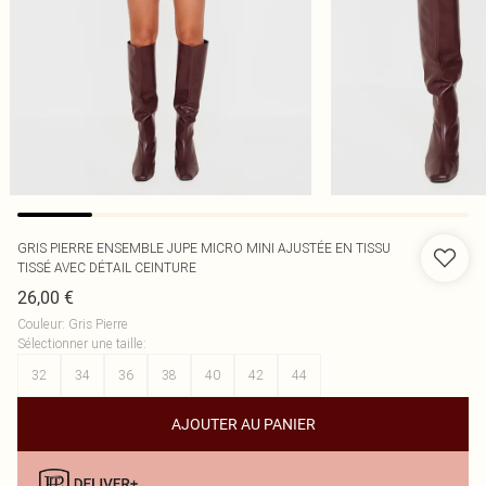
GRIS PIERRE ENSEMBLE JUPE MICRO MINI AJUSTÉE EN TISSU
TISSÉ AVEC DÉTAIL CEINTURE
26,00 €
Couleur
:
Gris Pierre
Sélectionner une taille
:
32
34
36
38
40
42
44
AJOUTER AU PANIER