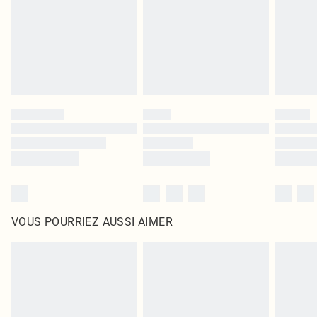
d'origine non ouvert. Ceci n'affecte pas vos droits statutaires.
Cliquez
ici
pour consulter l'intégralité de notre politique de retour.
VOUS POURRIEZ AUSSI AIMER