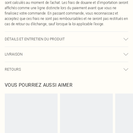
sont calculés au moment de l’achat. Les frais de douane et d’importation seront
affichés comme une ligne distincte lors du paiement avant que vous ne
finalisiez votre commande. En passant commande, vous reconnaissez et
acceptez que ces frais ne sont pas remboursables et ne seront pas restitués en
cas de retour ou d’échange, sauf lorsque la loi applicable l’exige.
DÉTAILS ET ENTRETIEN DU PRODUIT
100,0 % Polyester Veuillez noter : en raison du tissu utilisé, la couleur peut
LIVRAISON
déteindre.
Livraison standard France
€2.99
RETOURS
Jusqu'à 7 jours ouvrables
Un problème survient ? Vous disposez de 21 jours à compter de la réception
Livraison express France
€9.99
VOUS POURRIEZ AUSSI AIMER
pour nous retourner un article.
Jusqu'à 2-3 jours ouvrables
Veuillez noter que nous ne pouvons pas rembourser les masques tendance, les
Livraison en Point Relais
€2.99
cosmétiques, les bijoux pour piercings, les jouets pour adultes, les maillots de
Jusqu'à 7 jours ouvrables
bain ou la lingerie si l'opercule d'hygiène est endommagé ou endommagé.
Les chaussures et/ou vêtements doivent être non portés, non lavés et porter
leurs étiquettes d'origine. Les chaussures doivent également être essayées en
intérieur. Les articles pour la maison, y compris le linge de lit, les matelas, les
surmatelas et les oreillers, doivent être inutilisés et dans leur emballage