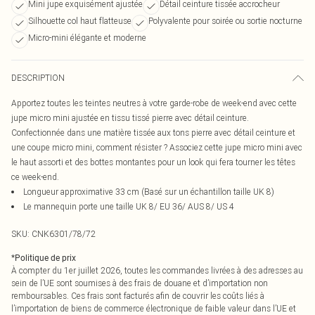
Mini jupe exquisément ajustée
Détail ceinture tissée accrocheur
Silhouette col haut flatteuse
Polyvalente pour soirée ou sortie nocturne
Micro-mini élégante et moderne
DESCRIPTION
Apportez toutes les teintes neutres à votre garde-robe de week-end avec cette
jupe micro mini ajustée en tissu tissé pierre avec détail ceinture.
Confectionnée dans une matière tissée aux tons pierre avec détail ceinture et
une coupe micro mini, comment résister ? Associez cette jupe micro mini avec
le haut assorti et des bottes montantes pour un look qui fera tourner les têtes
ce week-end.
Longueur approximative 33 cm (Basé sur un échantillon taille UK 8)
Le mannequin porte une taille UK 8/ EU 36/ AUS 8/ US 4
SKU:
CNK6301/78/72
*
Politique de prix
À compter du 1er juillet 2026, toutes les commandes livrées à des adresses au
sein de l’UE sont soumises à des frais de douane et d’importation non
remboursables. Ces frais sont facturés afin de couvrir les coûts liés à
l’importation de biens de commerce électronique de faible valeur dans l’UE et