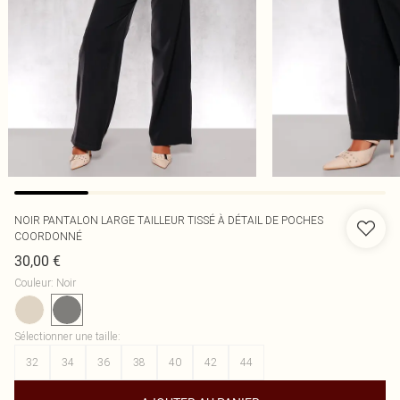
NOIR PANTALON LARGE TAILLEUR TISSÉ À DÉTAIL DE POCHES
COORDONNÉ
30,00 €
Couleur
:
Noir
Sélectionner une taille
:
32
34
36
38
40
42
44