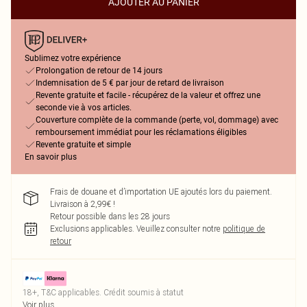
AJOUTER AU PANIER
Sublimez votre expérience
Prolongation de retour de 14 jours
Indemnisation de 5 € par jour de retard de livraison
Revente gratuite et facile - récupérez de la valeur et offrez une
seconde vie à vos articles.
Couverture complète de la commande (perte, vol, dommage) avec
remboursement immédiat pour les réclamations éligibles
Revente gratuite et simple
En savoir plus
Frais de douane et d’importation UE ajoutés lors du paiement.
Livraison à 2,99€ !
Retour possible dans les 28 jours
Exclusions applicables.
Veuillez consulter notre
politique de
retour
18+, T&C applicables. Crédit soumis à statut
Voir plus