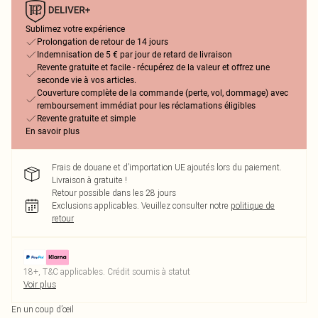
Sublimez votre expérience
Prolongation de retour de 14 jours
Indemnisation de 5 € par jour de retard de livraison
Revente gratuite et facile - récupérez de la valeur et offrez une
seconde vie à vos articles.
Couverture complète de la commande (perte, vol, dommage) avec
remboursement immédiat pour les réclamations éligibles
Revente gratuite et simple
En savoir plus
Frais de douane et d’importation UE ajoutés lors du paiement.
Livraison à gratuite !
Retour possible dans les 28 jours
Exclusions applicables.
Veuillez consulter notre
politique de
retour
18+, T&C applicables. Crédit soumis à statut
Voir plus
En un coup d’œil