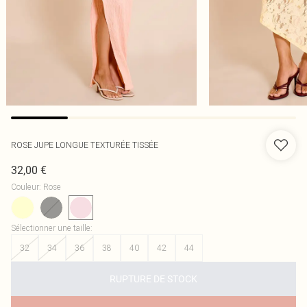
ROSE JUPE LONGUE TEXTURÉE TISSÉE
32,00 €
Couleur
:
Rose
Sélectionner une taille
:
32
34
36
38
40
42
44
RUPTURE DE STOCK