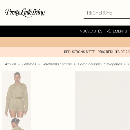
NOUVEAUTÉS
VÊTEMENTS
RÉDUCTIONS D'ÉTÉ : PRIX RÉDUITS DE 2
Accueil
>
Femmes
>
Vêtements Femme
>
Combinaisons Et Salopettes
>
C