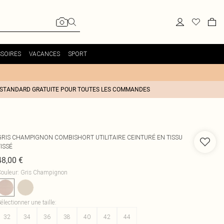
SOIRES
VACANCES
SPORT
 STANDARD GRATUITE POUR TOUTES LES COMMANDES
GRIS CHAMPIGNON COMBISHORT UTILITAIRE CEINTURÉ EN TISSU
ISSÉ
48,00 €
ouleur
:
Gris Champignon
électionner une taille
:
32
34
36
38
40
42
44