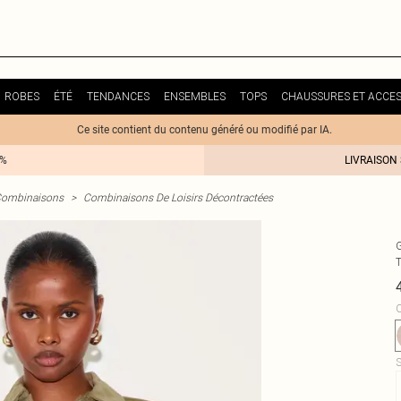
ROBES
ÉTÉ
TENDANCES
ENSEMBLES
TOPS
CHAUSSURES ET ACCES
Ce site contient du contenu généré ou modifié par IA.
0%
LIVRAISON
ombinaisons
>
Combinaisons De Loisirs Décontractées
T
C
S