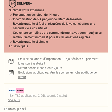
Sublimez votre expérience
Prolongation de retour de 14 jours
Indemnisation de 5 € par jour de retard de livraison
Revente gratuite et facile - récupérez de la valeur et offrez une
seconde vie à vos articles.
Couverture complète de la commande (perte, vol, dommage) avec
remboursement immédiat pour les réclamations éligibles
Revente gratuite et simple
En savoir plus
Frais de douane et d’importation UE ajoutés lors du paiement.
Livraison à gratuite !
Retour possible dans les 28 jours
Exclusions applicables.
Veuillez consulter notre
politique de
retour
18+, T&C applicables. Crédit soumis à statut
Voir plus
En un coup d’œil