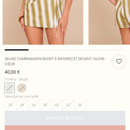
SAUGE COMBINAISON-SHORT À RAYURES ET DEVANT CACHE-
CŒUR
40,00 €
Couleur
:
Sauge
Sélectionner une taille
:
32
34
36
38
40
42
44
RUPTURE DE STOCK